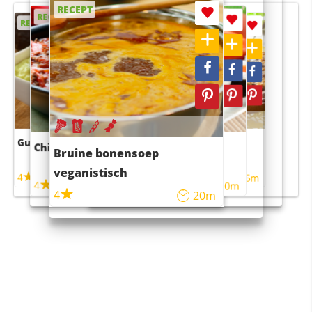
RECEPT
RECEPT
RECEPT
RECEPT
RECEPT
Guacamole
Pruimentaart met kaneel
Chili con carne
Sushi rijstsalade
Bruine bonensoep
maaltijdsalade
veganistisch
4
4
5m
55m
4
4
45m
40m
4
20m