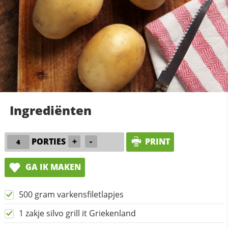
Ingrediënten
PORTIES
+
-
PRINT
GA IK MAKEN
500 gram varkensfiletlapjes
1 zakje silvo grill it Griekenland