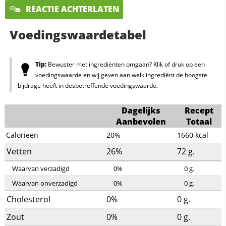
REACTIE ACHTERLATEN
Voedingswaardetabel
Tip:
Bewuster met ingrediënten omgaan? Klik of druk op een
voedingswaarde en wij geven aan welk ingrediënt de hoogste
bijdrage heeft in desbetreffende voedingswaarde.
Dagelijks
Recept
Aanbevolen
Totaal
Calorieën
20%
1660
kcal
Vetten
26%
72
g.
Waarvan verzadigd
0%
0
g.
Waarvan onverzadigd
0%
0
g.
Cholesterol
0%
0
g.
Zout
0%
0
g.