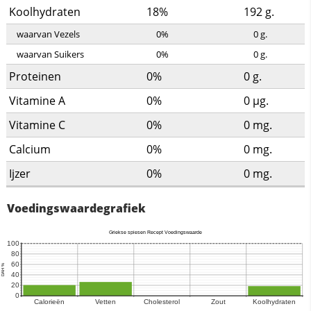
Koolhydraten
18%
192
g.
waarvan Vezels
0%
0
g.
waarvan Suikers
0%
0
g.
Proteinen
0%
0
g.
Vitamine A
0%
0
µg.
Vitamine C
0%
0
mg.
Calcium
0%
0
mg.
Ijzer
0%
0
mg.
Voedingswaardegrafiek