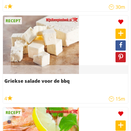
4
30m
RECEPT
Griekse salade voor de bbq
4
15m
RECEPT