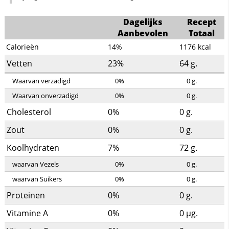
Dagelijks
Recept
Aanbevolen
Totaal
Calorieën
14%
1176
kcal
Vetten
23%
64
g.
Waarvan verzadigd
0%
0
g.
Waarvan onverzadigd
0%
0
g.
Cholesterol
0%
0
g.
Zout
0%
0
g.
Koolhydraten
7%
72
g.
waarvan Vezels
0%
0
g.
waarvan Suikers
0%
0
g.
Proteinen
0%
0
g.
Vitamine A
0%
0
µg.