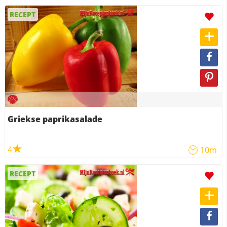
RECEPT
Griekse paprikasalade
4
10m
RECEPT