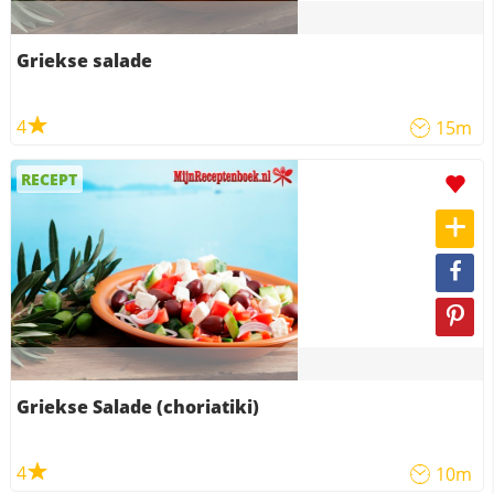
Griekse salade
4
15m
RECEPT
Griekse Salade (choriatiki)
4
10m