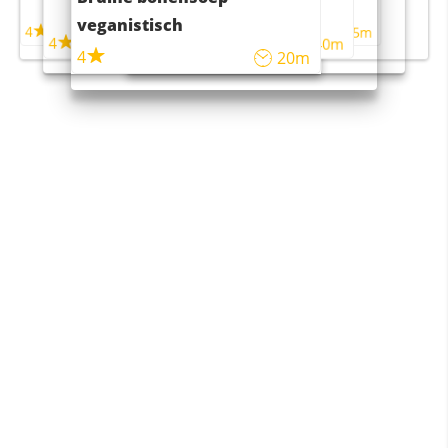
maaltijdsalade
veganistisch
4
4
5m
55m
4
4
45m
40m
4
20m