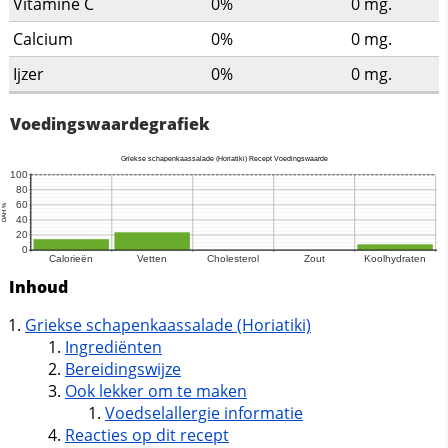
Vitamine C
0%
0
mg.
Calcium
0%
0
mg.
Ijzer
0%
0
mg.
Voedingswaardegrafiek
Inhoud
Griekse schapenkaassalade (Horiatiki)
Ingrediënten
Bereidingswijze
Ook lekker om te maken
Voedselallergie informatie
Reacties op dit recept