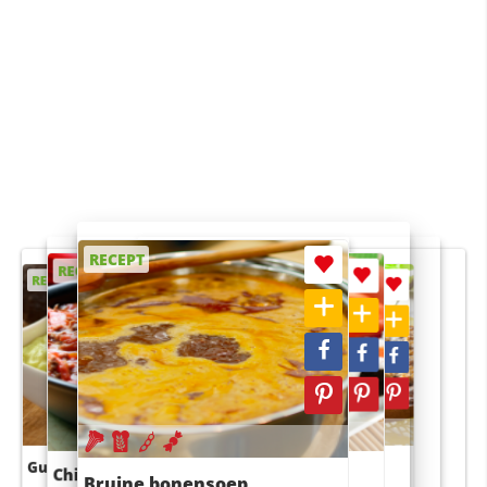
RECEPT
RECEPT
RECEPT
RECEPT
RECEPT
Guacamole
Pruimentaart met kaneel
Chili con carne
Sushi rijstsalade
Bruine bonensoep