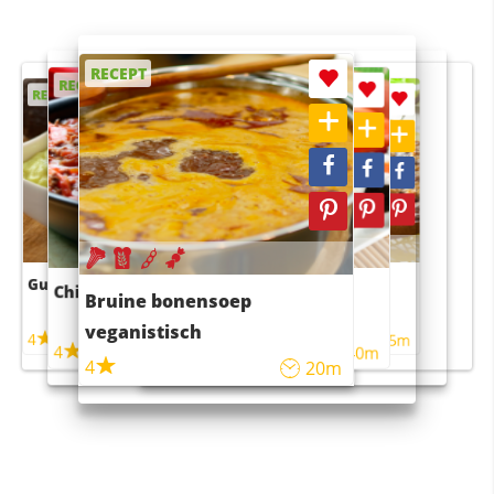
RECEPT
RECEPT
RECEPT
RECEPT
RECEPT
Guacamole
Pruimentaart met kaneel
Chili con carne
Sushi rijstsalade
Bruine bonensoep
maaltijdsalade
veganistisch
4
4
5m
55m
4
4
45m
40m
4
20m