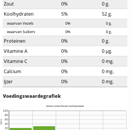
Zout
0%
0
g.
Koolhydraten
5%
52
g.
waarvan Vezels
0%
0
g.
waarvan Suikers
0%
0
g.
Proteinen
0%
0
g.
Vitamine A
0%
0
µg.
Vitamine C
0%
0
mg.
Calcium
0%
0
mg.
Ijzer
0%
0
mg.
Voedingswaardegrafiek