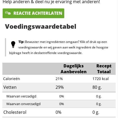
Help anderen & deel nu je ervaring met anderen!
REACTIE ACHTERLATEN
Voedingswaardetabel
Tip:
Bewuster met ingrediënten omgaan? Klik of druk op een
voedingswaarde en wij geven aan welk ingrediënt de hoogste
bijdrage heeft in desbetreffende voedingswaarde.
Dagelijks
Recept
Aanbevolen
Totaal
Calorieën
21%
1720
kcal
Vetten
29%
80
g.
Waarvan verzadigd
0%
0
g.
Waarvan onverzadigd
0%
0
g.
Cholesterol
0%
0
g.