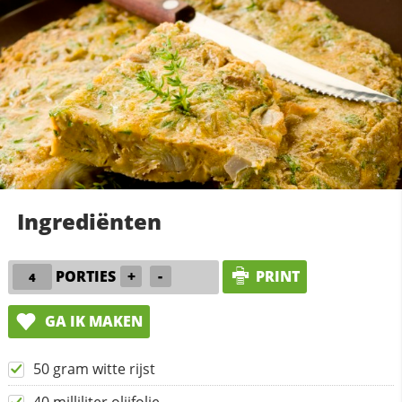
Ingrediënten
PORTIES
+
-
PRINT
GA IK MAKEN
50 gram witte rijst