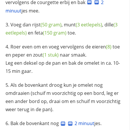
vervolgens de courgette erbij en bak
2
minuut
jes mee.
Voeg dan
rijst
(50 gram)
,
munt
(3 eetlepels)
,
dille
(3
eetlepels)
en
feta
(150 gram)
toe.
Roer even om en voeg vervolgens de
eieren
(8)
toe
en
peper en zout
(1 stuk)
naar smaak.
Leg een deksel op de pan en bak de omelet in ca. 10-
15 min gaar.
Als de bovenkant droog kun je omelet nog
omdraaien (schuif m voorzichtig op een bord, leg er
een ander bord op, draai om en schuif m voorzichtig
weer terug in de pan).
Bak de bovenkant nog
2 minuut
jes.