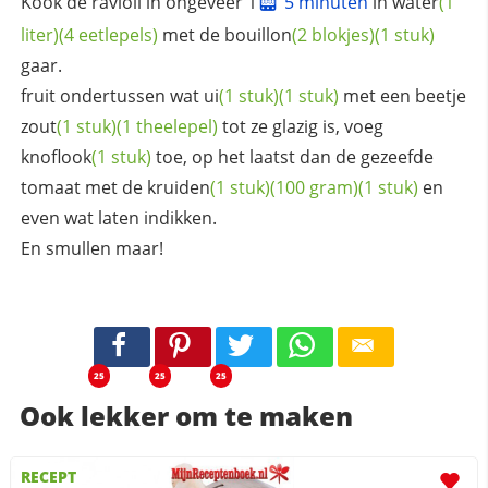
Kook de ravioli in ongeveer 1
5 minuten
in
water
(1
liter)
(4 eetlepels)
met de
bouillon
(2 blokjes)
(1 stuk)
gaar.
fruit ondertussen wat
ui
(1 stuk)
(1 stuk)
met een beetje
zout
(1 stuk)
(1 theelepel)
tot ze glazig is, voeg
knoflook
(1 stuk)
toe, op het laatst dan de gezeefde
tomaat met de
kruiden
(1 stuk)
(100 gram)
(1 stuk)
en
even wat laten indikken.
En smullen maar!
25
25
25
Ook lekker om te maken
RECEPT