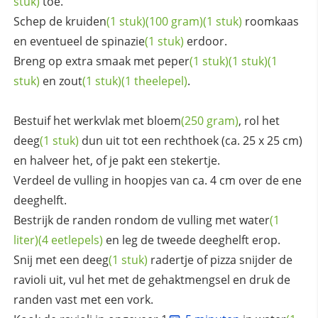
stuk)
toe.
Schep de
kruiden
(1 stuk)
(100 gram)
(1 stuk)
roomkaas
en eventueel de
spinazie
(1 stuk)
erdoor.
Breng op extra smaak met
peper
(1 stuk)
(1 stuk)
(1
stuk)
en
zout
(1 stuk)
(1 theelepel)
.
Bestuif het werkvlak met
bloem
(250 gram)
, rol het
deeg
(1 stuk)
dun uit tot een rechthoek (ca. 25 x 25 cm)
en halveer het, of je pakt een stekertje.
Verdeel de vulling in hoopjes van ca. 4 cm over de ene
deeghelft.
Bestrijk de randen rondom de vulling met
water
(1
liter)
(4 eetlepels)
en leg de tweede deeghelft erop.
Snij met een
deeg
(1 stuk)
radertje of pizza snijder de
ravioli uit, vul het met de gehaktmengsel en druk de
randen vast met een vork.