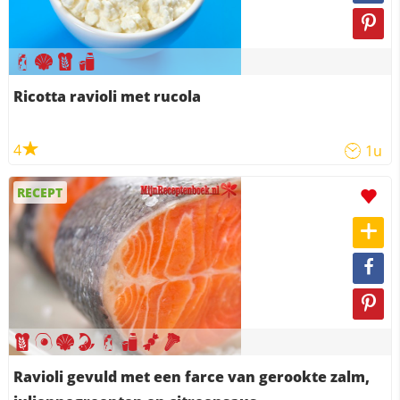
Ricotta ravioli met rucola
4
1u
RECEPT
Ravioli gevuld met een farce van gerookte zalm,