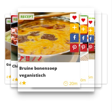
RECEPT
RECEPT
RECEPT
RECEPT
RECEPT
Guacamole
Pruimentaart met kaneel
Chili con carne
Sushi rijstsalade
Bruine bonensoep
maaltijdsalade
veganistisch
4
4
5m
55m
4
4
45m
40m
4
20m