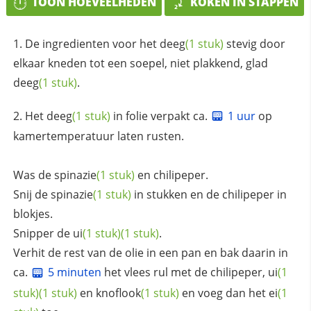
TOON HOEVEELHEDEN
KOKEN IN STAPPEN
De ingredienten voor het
deeg
(1 stuk)
stevig door
elkaar kneden tot een soepel, niet plakkend, glad
deeg
(1 stuk)
.
Het
deeg
(1 stuk)
in folie verpakt ca.
1 uur
op
kamertemperatuur laten rusten.
Was de
spinazie
(1 stuk)
en chilipeper.
Snij de
spinazie
(1 stuk)
in stukken en de chilipeper in
blokjes.
Snipper de
ui
(1 stuk)
(1 stuk)
.
Verhit de rest van de olie in een pan en bak daarin in
ca.
5 minuten
het vlees rul met de chilipeper,
ui
(1
stuk)
(1 stuk)
en
knoflook
(1 stuk)
en voeg dan het
ei
(1