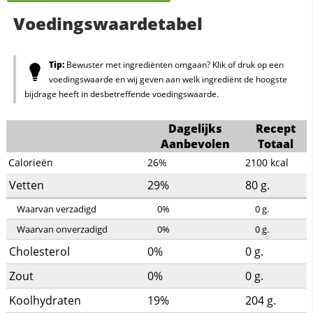
Voedingswaardetabel
Tip:
Bewuster met ingrediënten omgaan? Klik of druk op een
voedingswaarde en wij geven aan welk ingrediënt de hoogste
bijdrage heeft in desbetreffende voedingswaarde.
Dagelijks
Recept
Aanbevolen
Totaal
Calorieën
26%
2100
kcal
Vetten
29%
80
g.
Waarvan verzadigd
0%
0
g.
Waarvan onverzadigd
0%
0
g.
Cholesterol
0%
0
g.
Zout
0%
0
g.
Koolhydraten
19%
204
g.