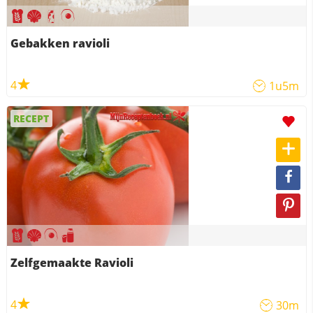
Gebakken ravioli
4
1u5m
RECEPT
Zelfgemaakte Ravioli
4
30m