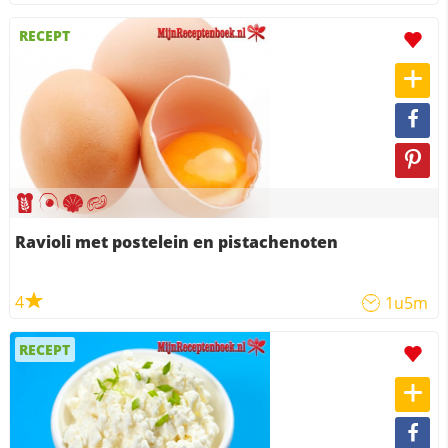
RECEPT
Ravioli met postelein en pistachenoten
4
1u5m
RECEPT