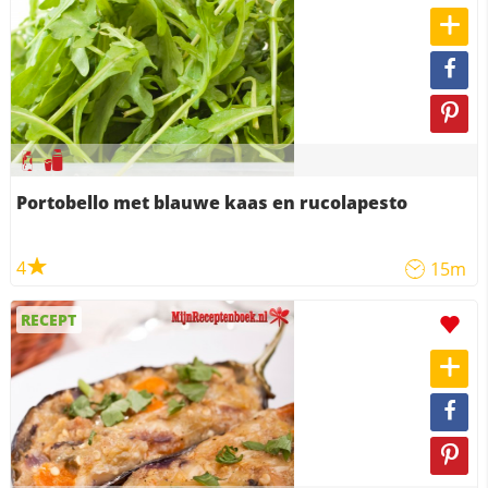
Portobello met blauwe kaas en rucolapesto
4
15m
RECEPT