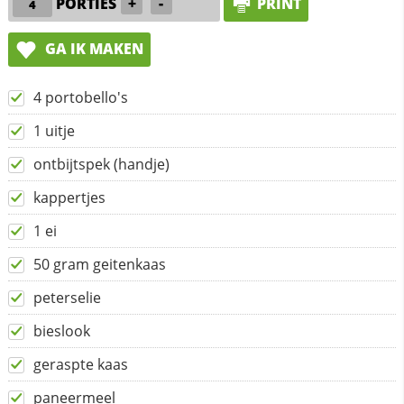
PORTIES
+
-
PRINT
GA IK MAKEN
4 portobello's
1 uitje
ontbijtspek (handje)
kappertjes
1 ei
50 gram geitenkaas
peterselie
bieslook
geraspte kaas
paneermeel