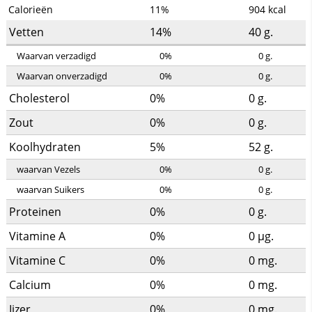
Calorieën
11%
904
kcal
Vetten
14%
40
g.
Waarvan verzadigd
0%
0
g.
Waarvan onverzadigd
0%
0
g.
Cholesterol
0%
0
g.
Zout
0%
0
g.
Koolhydraten
5%
52
g.
waarvan Vezels
0%
0
g.
waarvan Suikers
0%
0
g.
Proteinen
0%
0
g.
Vitamine A
0%
0
µg.
Vitamine C
0%
0
mg.
Calcium
0%
0
mg.
Ijzer
0%
0
mg.