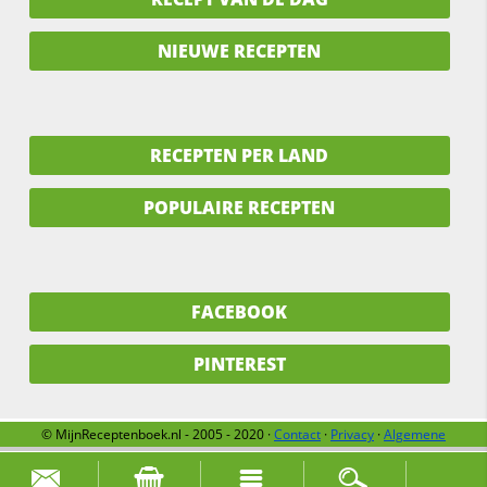
NIEUWE RECEPTEN
RECEPTEN PER LAND
POPULAIRE RECEPTEN
FACEBOOK
PINTEREST
© MijnReceptenboek.nl - 2005 - 2020 ·
Contact
·
Privacy
·
Algemene
voorwaarden
·
Support
·
Over ons
Zoek naar: