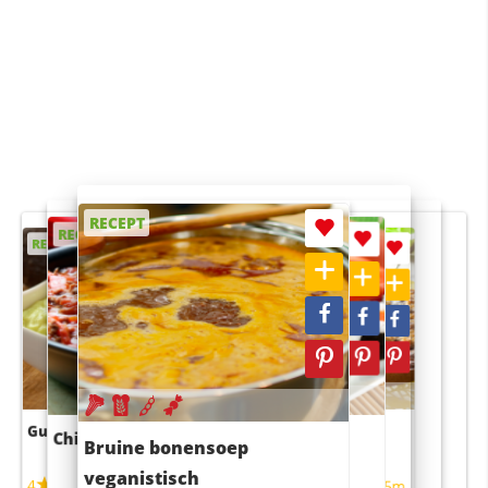
RECEPT
RECEPT
RECEPT
RECEPT
RECEPT
Guacamole
Pruimentaart met kaneel
Chili con carne
Sushi rijstsalade
Bruine bonensoep
maaltijdsalade
veganistisch
4
4
5m
55m