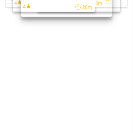
4
4
45m
40m
4
20m