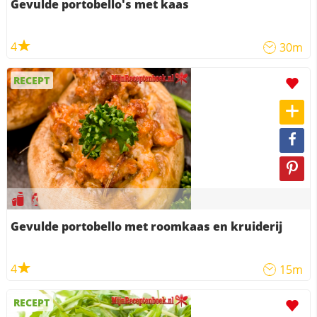
Gevulde portobello's met kaas
4
30m
RECEPT
Gevulde portobello met roomkaas en kruiderij
4
15m
RECEPT