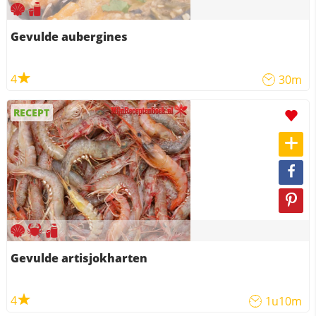
Gevulde aubergines
4
30m
RECEPT
Gevulde artisjokharten
4
1u10m