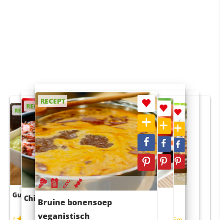
RECEPT
RECEPT
RECEPT
RECEPT
RECEPT
Guacamole
Pruimentaart met kaneel
Chili con carne
Sushi rijstsalade
Bruine bonensoep
maaltijdsalade
veganistisch
4
4
5m
55m