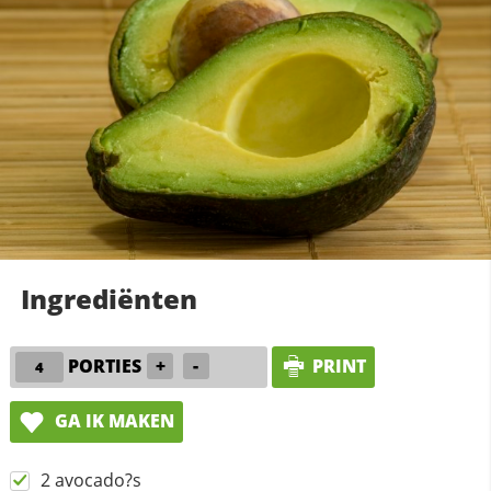
Ingrediënten
PORTIES
+
-
PRINT
GA IK MAKEN
2 avocado?s