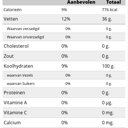
Aanbevolen
Totaal
Calorieën
9%
776
kcal
Vetten
12%
36
g.
Waarvan verzadigd
0%
0
g.
Waarvan onverzadigd
0%
0
g.
Cholesterol
0%
0
g.
Zout
0%
0
g.
Koolhydraten
9%
100
g.
waarvan Vezels
0%
0
g.
waarvan Suikers
0%
0
g.
Proteinen
0%
0
g.
Vitamine A
0%
0
µg.
Vitamine C
0%
0
mg.
Calcium
0%
0
mg.