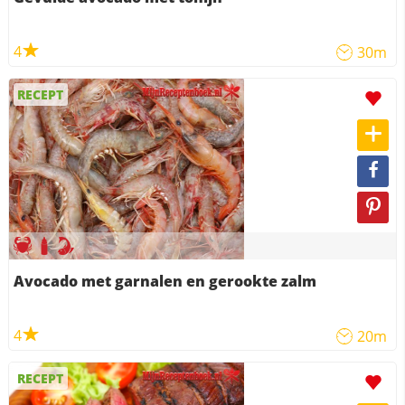
4
30m
RECEPT
Avocado met garnalen en gerookte zalm
4
20m
RECEPT