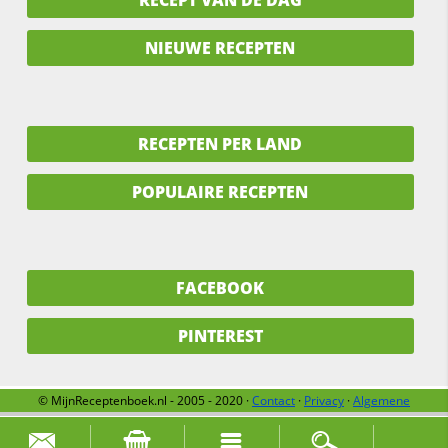
NIEUWE RECEPTEN
RECEPTEN PER LAND
POPULAIRE RECEPTEN
FACEBOOK
PINTEREST
© MijnReceptenboek.nl - 2005 - 2020 ·
Contact
·
Privacy
·
Algemene
voorwaarden
·
Support
·
Over ons
Zoek naar: