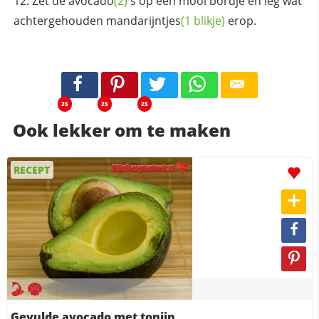
Zet de
avocado
(2)
's op een mooi bordje en leg wat
achtergehouden
mandarijntjes
(1 blikje)
erop.
25
25
25
Ook lekker om te maken
RECEPT
Gevulde avocado met tonijn