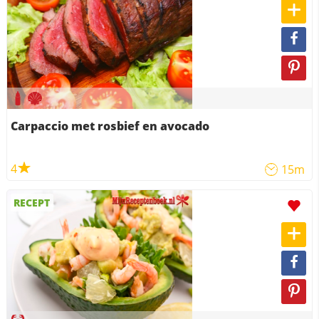
Carpaccio met rosbief en avocado
4
15m
RECEPT