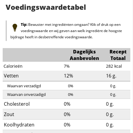
Voedingswaardetabel
Tip:
Bewuster met ingrediënten omgaan? Klik of druk op een
voedingswaarde en wij geven aan welk ingrediënt de hoogste
bijdrage heeft in desbetreffende voedingswaarde.
Dagelijks
Recept
Aanbevolen
Totaal
Calorieën
7%
282
kcal
Vetten
12%
16
g.
Waarvan verzadigd
0%
0
g.
Waarvan onverzadigd
0%
0
g.
Cholesterol
0%
0
g.
Zout
0%
0
g.
Koolhydraten
0%
0
g.