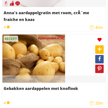
Anna's aardappelgratin met room, crÃ¨me
fraiche en kaas
4
40m
RECEPT
Gebakken aardappelen met knoflook
4
20m