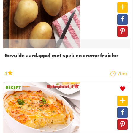
Gevulde aardappel met spek en creme fraiche
4
20m
RECEPT