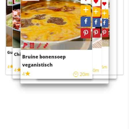
RECEPT
RECEPT
RECEPT
RECEPT
Guacamole
Pruimentaart met kaneel
Chili con carne
Sushi rijstsalade
Bruine bonensoep
maaltijdsalade
veganistisch
4
4
5m
55m
4
4
45m
40m
4
20m