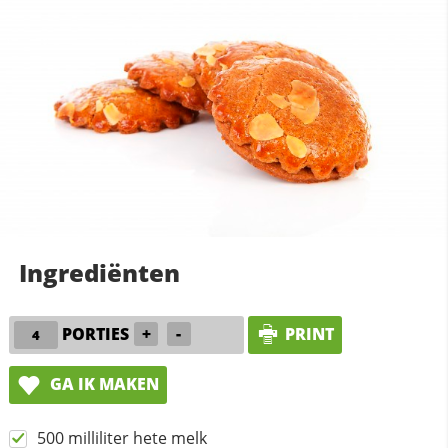
Ingrediënten
PORTIES
+
-
PRINT
GA IK MAKEN
500 milliliter hete melk