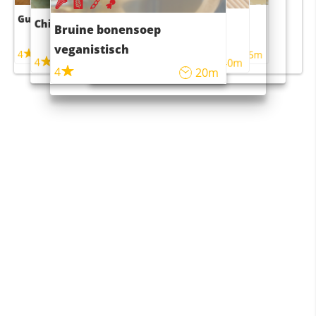
Guacamole
Pruimentaart met kaneel
Chili con carne
Sushi rijstsalade
Bruine bonensoep
maaltijdsalade
veganistisch
4
4
5m
55m
4
4
45m
40m
4
20m