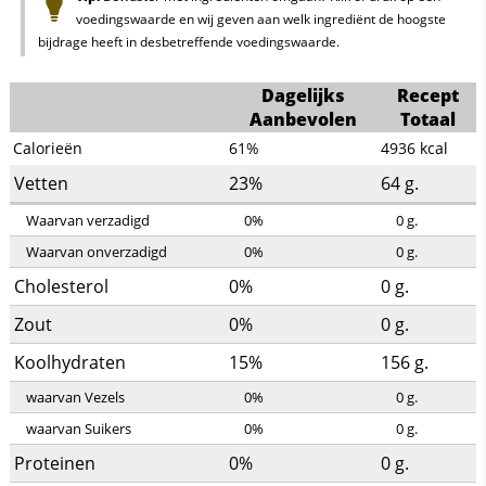
voedingswaarde en wij geven aan welk ingrediënt de hoogste
bijdrage heeft in desbetreffende voedingswaarde.
Dagelijks
Recept
Aanbevolen
Totaal
Calorieën
61%
4936
kcal
Vetten
23%
64
g.
Waarvan verzadigd
0%
0
g.
Waarvan onverzadigd
0%
0
g.
Cholesterol
0%
0
g.
Zout
0%
0
g.
Koolhydraten
15%
156
g.
waarvan Vezels
0%
0
g.
waarvan Suikers
0%
0
g.
Proteinen
0%
0
g.