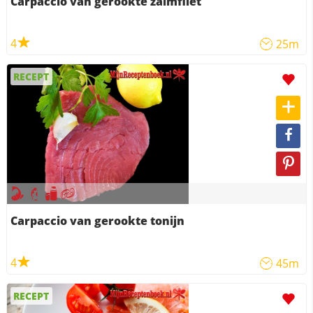
Carpaccio van gerookte zalmfilet
4
25m
RECEPT
Carpaccio van gerookte tonijn
4
45m
RECEPT