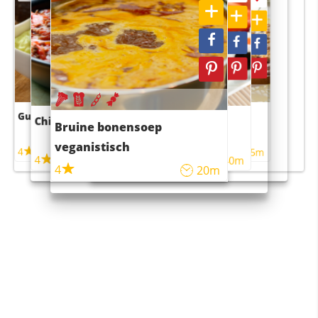
Guacamole
Pruimentaart met kaneel
Chili con carne
Sushi rijstsalade
Bruine bonensoep
maaltijdsalade
veganistisch
4
4
5m
55m
4
4
45m
40m
4
20m