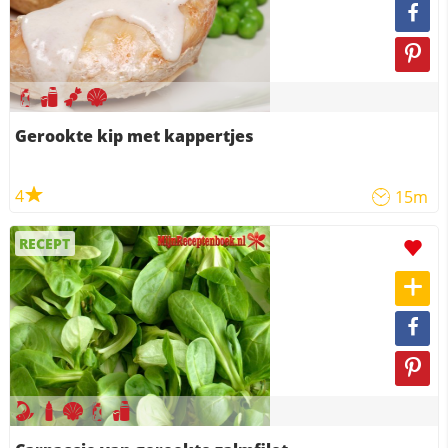
Gerookte kip met kappertjes
4
15m
RECEPT