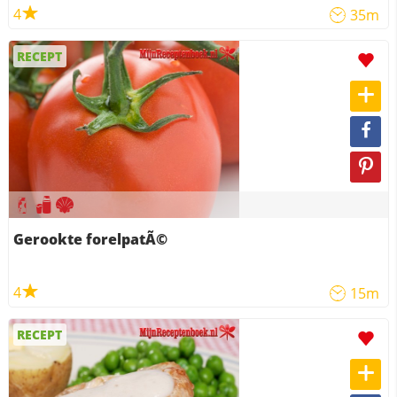
4
35m
RECEPT
Gerookte forelpatÃ©
4
15m
RECEPT