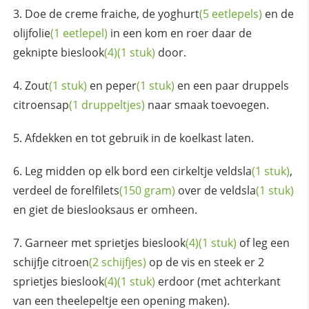
Doe de creme fraiche, de
yoghurt
(5 eetlepels)
en de
olijfolie
(1 eetlepel)
in een kom en roer daar de
geknipte
bieslook
(4)
(1 stuk)
door.
Zout
(1 stuk)
en
peper
(1 stuk)
en een paar druppels
citroensap
(1 druppeltjes)
naar smaak toevoegen.
Afdekken en tot gebruik in de koelkast laten.
Leg midden op elk bord een cirkeltje
veldsla
(1 stuk)
,
verdeel de
forelfilets
(150 gram)
over de
veldsla
(1 stuk)
en giet de bieslooksaus er omheen.
Garneer met sprietjes
bieslook
(4)
(1 stuk)
of leg een
schijfje
citroen
(2 schijfjes)
op de vis en steek er 2
sprietjes
bieslook
(4)
(1 stuk)
erdoor (met achterkant
van een theelepeltje een opening maken).