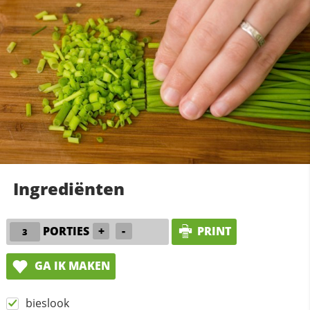
Ingrediënten
PORTIES
+
-
PRINT
GA IK MAKEN
bieslook