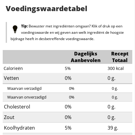
Voedingswaardetabel
Tip:
Bewuster met ingrediënten omgaan? Klik of druk op een
voedingswaarde en wij geven aan welk ingrediënt de hoogste
bijdrage heeft in desbetreffende voedingswaarde.
Dagelijks
Recept
Aanbevolen
Totaal
Calorieën
5%
300
kcal
Vetten
0%
0
g.
Waarvan verzadigd
0%
0
g.
Waarvan onverzadigd
0%
0
g.
Cholesterol
0%
0
g.
Zout
0%
0
g.
Koolhydraten
5%
39
g.