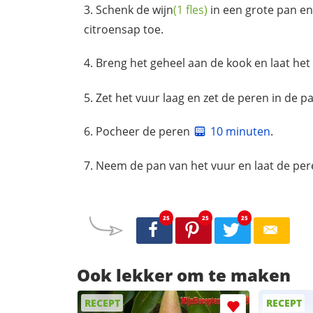
Schenk de
wijn
(1 fles)
in een grote pan e
citroensap toe.
Breng het geheel aan de kook en laat het
Zet het vuur laag en zet de peren in de p
Pocheer de peren
10 minuten
.
Neem de pan van het vuur en laat de pere
25
25
25
Ook lekker om te maken
RECEPT
RECEPT