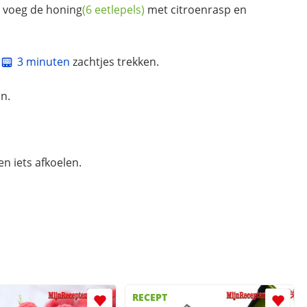
n voeg de
honing
(6 eetlepels)
met citroenrasp en
3 minuten
zachtjes trekken.
an.
n iets afkoelen.
RECEPT