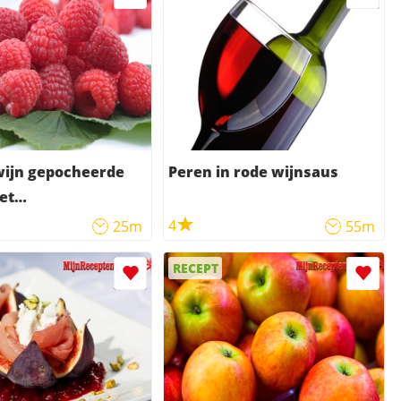
wijn gepocheerde
Peren in rode wijnsaus
et
mascarpone
4
25m
55m
RECEPT