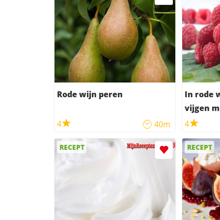
Rode wijn peren
In rode 
vijgen m
vanille
4
4
40m
RECEPT
RECEPT