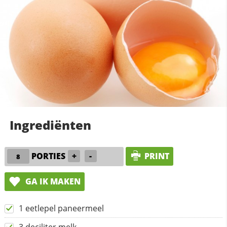
Ingrediënten
PORTIES
+
-
PRINT
GA IK MAKEN
1 eetlepel paneermeel