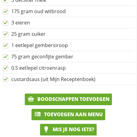
3 deciliter melk
175 gram oud witbrood
3 eieren
25 gram suiker
1 eetlepel gembersiroop
75 gram geconfijte gember
0.5 eetlepel citroenrasp
custardsaus (uit Mijn Receptenboek)
BOODSCHAPPEN TOEVOEGEN
TOEVOEGEN AAN MENU
MIS JE NOG IETS?