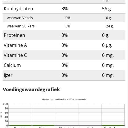
Koolhydraten
3%
56
g.
waarvan Vezels
0%
0
g.
waarvan Suikers
3%
24
g.
Proteinen
0%
0
g.
Vitamine A
0%
0
µg.
Vitamine C
0%
0
mg.
Calcium
0%
0
mg.
Ijzer
0%
0
mg.
Voedingswaardegrafiek