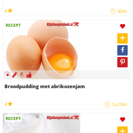
4
30m
RECEPT
Broodpudding met abrikozenjam
4
1u10m
RECEPT