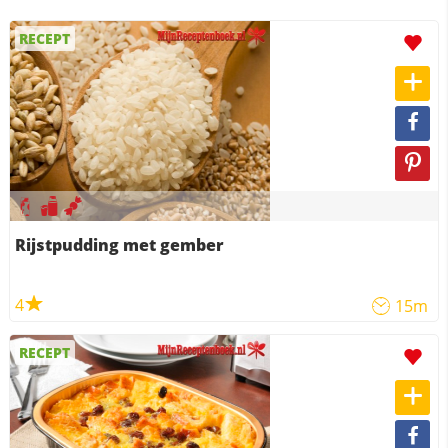
RECEPT
Rijstpudding met gember
4
15m
RECEPT