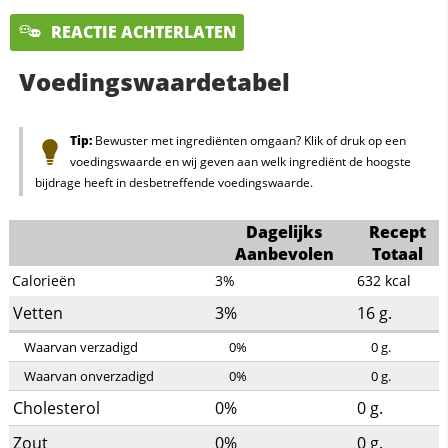
REACTIE ACHTERLATEN
Voedingswaardetabel
Tip:
Bewuster met ingrediënten omgaan? Klik of druk op een
voedingswaarde en wij geven aan welk ingrediënt de hoogste
bijdrage heeft in desbetreffende voedingswaarde.
Dagelijks
Recept
Aanbevolen
Totaal
Calorieën
3%
632
kcal
Vetten
3%
16
g.
Waarvan verzadigd
0%
0
g.
Waarvan onverzadigd
0%
0
g.
Cholesterol
0%
0
g.
Zout
0%
0
g.