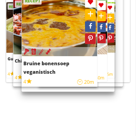
RECEPT
RECEPT
RECEPT
RECEPT
RECEPT
Guacamole
Pruimentaart met kaneel
Chili con carne
Sushi rijstsalade
Bruine bonensoep
maaltijdsalade
veganistisch
4
4
5m
55m
4
4
45m
40m
4
20m