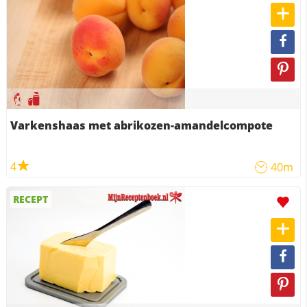
Varkenshaas met abrikozen-amandelcompote
4
40m
RECEPT