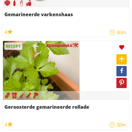
Gemarineerde varkenshaas
4
30m
RECEPT
Geroosterde gemarineerde rollade
4
30m