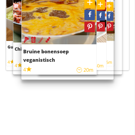
Guacamole
Pruimentaart met kaneel
Chili con carne
Sushi rijstsalade
Bruine bonensoep
maaltijdsalade
veganistisch
4
4
5m
55m
4
4
45m
40m
4
20m