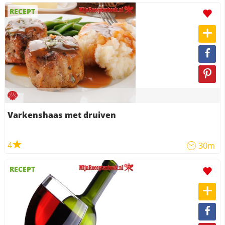
RECEPT
Varkenshaas met druiven
4
30m
RECEPT