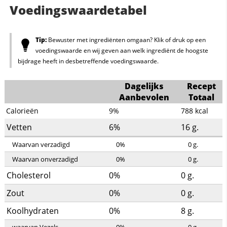
Voedingswaardetabel
Tip:
Bewuster met ingrediënten omgaan? Klik of druk op een
voedingswaarde en wij geven aan welk ingrediënt de hoogste
bijdrage heeft in desbetreffende voedingswaarde.
Dagelijks
Recept
Aanbevolen
Totaal
Calorieën
9%
788
kcal
Vetten
6%
16
g.
Waarvan verzadigd
0%
0
g.
Waarvan onverzadigd
0%
0
g.
Cholesterol
0%
0
g.
Zout
0%
0
g.
Koolhydraten
0%
8
g.