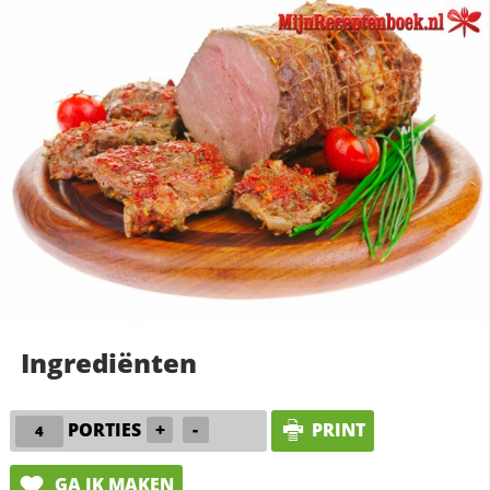
Ingrediënten
PORTIES
+
-
PRINT
GA IK MAKEN