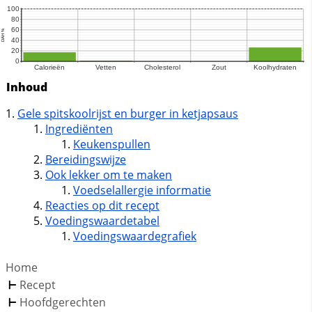
Inhoud
Gele spitskoolrijst en burger in ketjapsaus
Ingrediënten
Keukenspullen
Bereidingswijze
Ook lekker om te maken
Voedselallergie informatie
Reacties op dit recept
Voedingswaardetabel
Voedingswaardegrafiek
Home
Recept
Hoofdgerechten