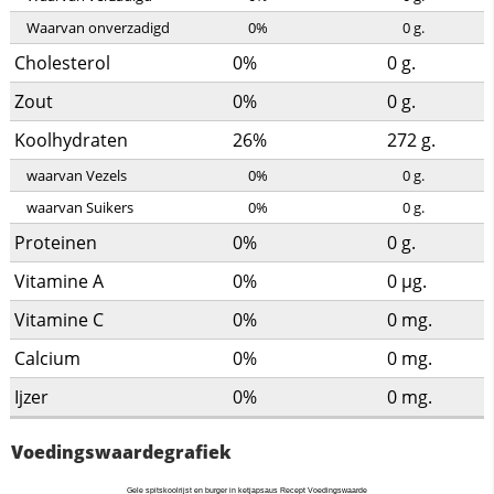
Waarvan onverzadigd
0%
0
g.
Cholesterol
0%
0
g.
Zout
0%
0
g.
Koolhydraten
26%
272
g.
waarvan Vezels
0%
0
g.
waarvan Suikers
0%
0
g.
Proteinen
0%
0
g.
Vitamine A
0%
0
µg.
Vitamine C
0%
0
mg.
Calcium
0%
0
mg.
Ijzer
0%
0
mg.
Voedingswaardegrafiek