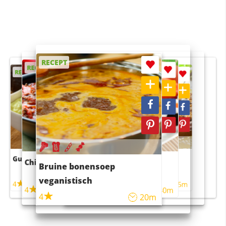
RECEPT
RECEPT
RECEPT
RECEPT
RECEPT
Guacamole
Pruimentaart met kaneel
Chili con carne
Sushi rijstsalade
Bruine bonensoep
maaltijdsalade
veganistisch
4
4
5m
55m
4
4
45m
40m
4
20m