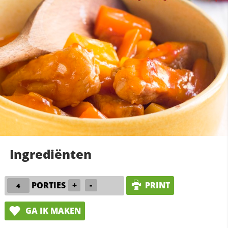
Ingrediënten
PORTIES
+
-
PRINT
GA IK MAKEN