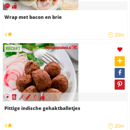
Wrap met bacon en brie
4
20m
RECEPT
Pittige indische gehaktballetjes
4
20m