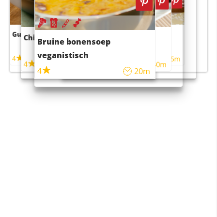
Guacamole
Pruimentaart met kaneel
Chili con carne
Sushi rijstsalade
Bruine bonensoep
maaltijdsalade
veganistisch
4
4
5m
55m
4
4
45m
40m
4
20m