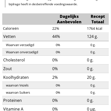
bijdrage heeft in desbetreffende voedingswaarde.
Dagelijks
Recept
Aanbevolen
Totaal
Calorieën
22%
1764
kcal
Vetten
44%
124
g.
Waarvan verzadigd
0%
0
g.
Waarvan onverzadigd
0%
0
g.
Cholesterol
0%
0
g.
Zout
0%
0
g.
Koolhydraten
2%
20
g.
waarvan Vezels
0%
0
g.
waarvan Suikers
0%
0
g.
Proteinen
0%
0
g.
Vitamine A
0%
0
µg.