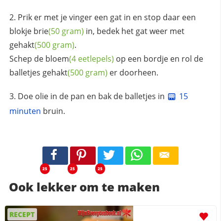
Prik er met je vinger een gat in en stop daar een
blokje
brie
(50 gram)
in, bedek het gat weer met
gehakt
(500 gram)
.
Schep de
bloem
(4 eetlepels)
op een bordje en rol de
balletjes
gehakt
(500 gram)
er doorheen.
Doe olie in de pan en bak de balletjes in
15
minuten
bruin.
25
25
25
Ook lekker om te maken
RECEPT