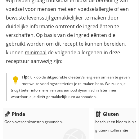
Wij helpen graag thuiskoks en koks de bereiding van
voedsel voor mensen met een voedselallergie of een
bewuste levensstijl gemakkelijker te maken door
duidelijke informatie omtrent de ingrediënten te
verschaffen. Op basis van de ingredieënten die
gebruikt worden om dit recept te kunnen bereiden,
kunnen
minimaal
de volgende allergenen in deze
receptuur aanwezig zijn:
Tip:
Klik op de dikgedrukte dieëten/allergieën om aan te geven
met welke voedingsrestricties je te maken hebt. We zullen je
(nog) beter informeren en ons aanbod dynamisch afstemmen
waardoor je je dieët gemakkelijk kunt aanhouden.
Pinda
Gluten
Geen overeenkomsten gevonden.
beschuit
en
bloem
is niet
gluten-intollerantie