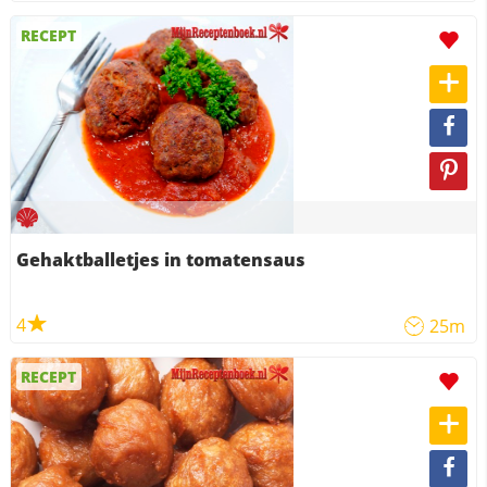
RECEPT
Gehaktballetjes in tomatensaus
4
25m
RECEPT