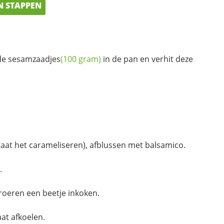
N STAPPEN
de
sesamzaadjes
(100 gram)
in de pan en verhit deze
gaat het carameliseren), afblussen met balsamico.
.
 roeren een beetje inkoken.
at afkoelen.