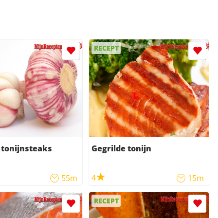
RECEPT
 tonijnsteaks
Gegrilde tonijn
4
55m
15m
RECEPT