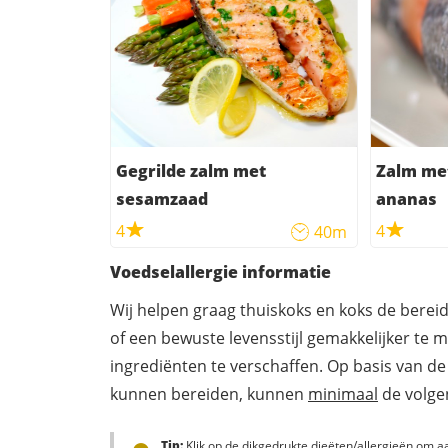
Gegrilde zalm met
Zalm met
sesamzaad
ananas
4
4
40m
Voedselallergie informatie
Wij helpen graag thuiskoks en koks de berei
of een bewuste levensstijl gemakkelijker te 
ingrediënten te verschaffen. Op basis van de
kunnen bereiden, kunnen
minimaal
de volgen
Tip:
Klik op de dikgedrukte dieëten/allergieën om aa