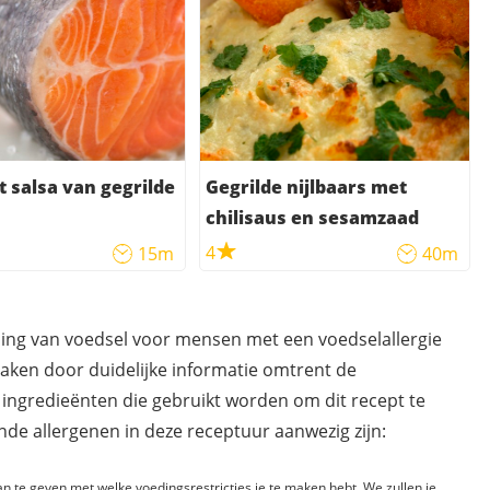
 salsa van gegrilde
Gegrilde nijlbaars met
chilisaus en sesamzaad
4
15m
40m
ding van voedsel voor mensen met een voedselallergie
maken door duidelijke informatie omtrent de
 ingredieënten die gebruikt worden om dit recept te
de allergenen in deze receptuur aanwezig zijn:
n te geven met welke voedingsrestricties je te maken hebt. We zullen je