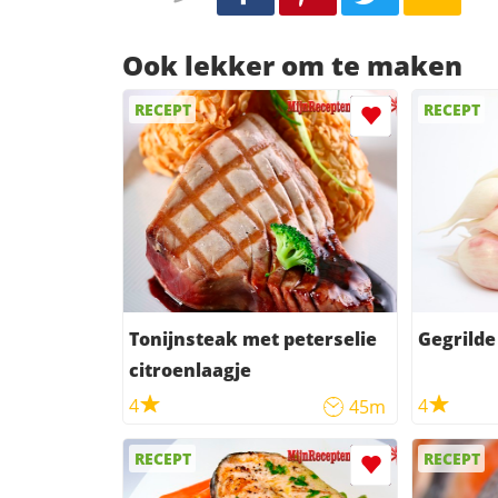
Ook lekker om te maken
RECEPT
RECEPT
Tonijnsteak met peterselie
Gegrilde
citroenlaagje
4
4
45m
RECEPT
RECEPT