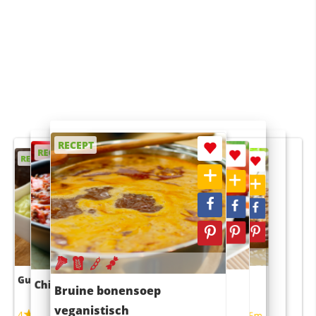
RECEPT
RECEPT
RECEPT
RECEPT
RECEPT
Guacamole
Pruimentaart met kaneel
Chili con carne
Sushi rijstsalade
Bruine bonensoep
maaltijdsalade
veganistisch
4
4
5m
55m