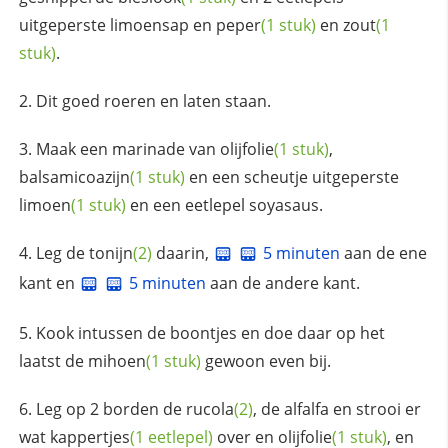
uitgeperste limoensap en
peper
(1 stuk)
en
zout
(1
stuk)
.
Dit goed roeren en laten staan.
Maak een marinade van
olijfolie
(1 stuk)
,
balsamicoazijn
(1 stuk)
en een scheutje uitgeperste
limoen
(1 stuk)
en een eetlepel soyasaus.
Leg de
tonijn
(2)
daarin,
5 minuten
aan de ene
kant en
5 minuten
aan de andere kant.
Kook intussen de boontjes en doe daar op het
laatst de
mihoen
(1 stuk)
gewoon even bij.
Leg op 2 borden de
rucola
(2)
, de alfalfa en strooi er
wat
kappertjes
(1 eetlepel)
over en
olijfolie
(1 stuk)
, en