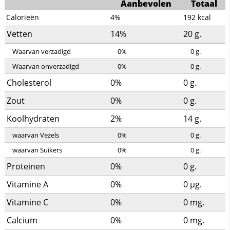
Aanbevolen
Totaal
Calorieën
4%
192
kcal
Vetten
14%
20
g.
Waarvan verzadigd
0%
0
g.
Waarvan onverzadigd
0%
0
g.
Cholesterol
0%
0
g.
Zout
0%
0
g.
Koolhydraten
2%
14
g.
waarvan Vezels
0%
0
g.
waarvan Suikers
0%
0
g.
Proteinen
0%
0
g.
Vitamine A
0%
0
µg.
Vitamine C
0%
0
mg.
Calcium
0%
0
mg.