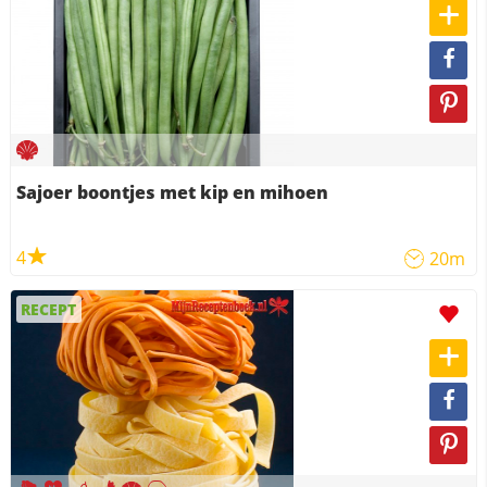
Sajoer boontjes met kip en mihoen
4
20m
RECEPT