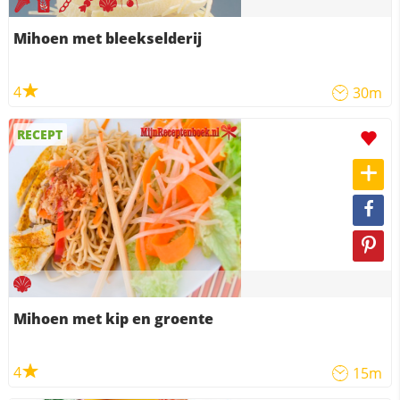
Mihoen met bleekselderij
4
30m
RECEPT
Mihoen met kip en groente
4
15m