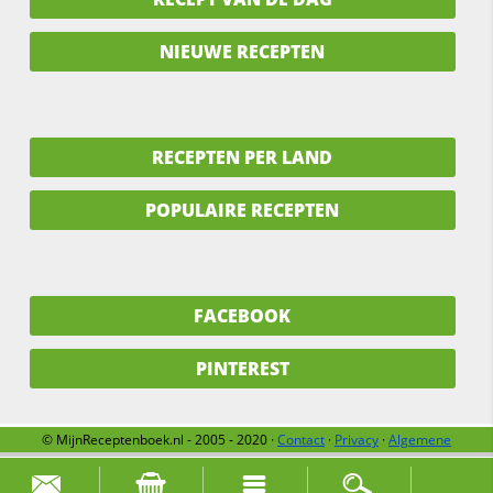
NIEUWE RECEPTEN
RECEPTEN PER LAND
POPULAIRE RECEPTEN
FACEBOOK
PINTEREST
© MijnReceptenboek.nl - 2005 - 2020 ·
Contact
·
Privacy
·
Algemene
voorwaarden
·
Support
·
Over ons
Zoek naar: