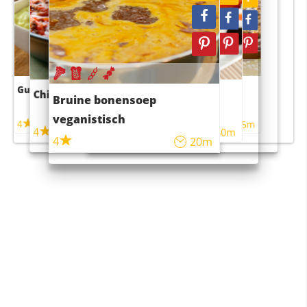
Guacamole
Pruimentaart met kaneel
Chili con carne
Sushi rijstsalade
Bruine bonensoep
maaltijdsalade
veganistisch
4
4
5m
55m
4
4
45m
40m
4
20m