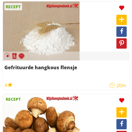
RECEPT
Gefrituurde hangkous flensje
4
20m
RECEPT