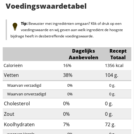
Voedingswaardetabel
Tip:
Bewuster met ingrediënten omgaan? Klik of druk op een
voedingswaarde en wij geven aan welk ingrediënt de hoogste
bijdrage heeft in desbetreffende voedingswaarde.
Dagelijks
Recept
Aanbevolen
Totaal
Calorieën
16%
1356
kcal
Vetten
38%
104
g.
Waarvan verzadigd
0%
0
g.
Waarvan onverzadigd
0%
0
g.
Cholesterol
0%
0
g.
Zout
0%
0
g.
Koolhydraten
7%
72
g.