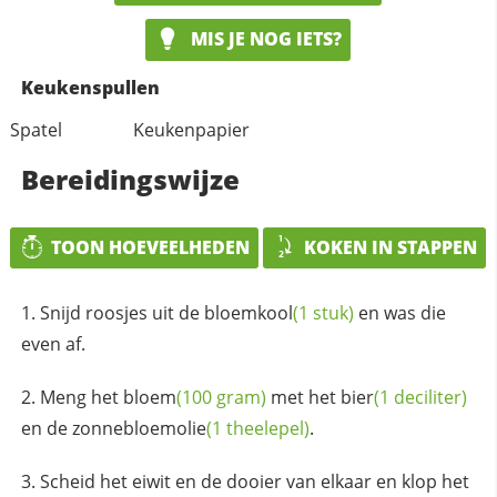
MIS JE NOG IETS?
Keukenspullen
Spatel
Keukenpapier
Bereidingswijze
TOON HOEVEELHEDEN
KOKEN IN STAPPEN
Snijd roosjes uit de
bloemkool
(1 stuk)
en was die
even af.
Meng het
bloem
(100 gram)
met het
bier
(1 deciliter)
en de
zonnebloemolie
(1 theelepel)
.
Scheid het eiwit en de dooier van elkaar en klop het