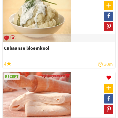
Cubaanse bloemkool
4
30m
RECEPT