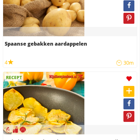
Spaanse gebakken aardappelen
4
30m
RECEPT