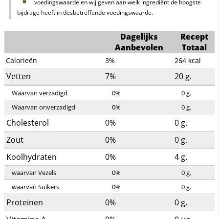
voedingswaarde en wij geven aan welk ingrediënt de hoogste
bijdrage heeft in desbetreffende voedingswaarde.
Dagelijks
Recept
Aanbevolen
Totaal
Calorieën
3%
264
kcal
Vetten
7%
20
g.
Waarvan verzadigd
0%
0
g.
Waarvan onverzadigd
0%
0
g.
Cholesterol
0%
0
g.
Zout
0%
0
g.
Koolhydraten
0%
4
g.
waarvan Vezels
0%
0
g.
waarvan Suikers
0%
0
g.
Proteinen
0%
0
g.