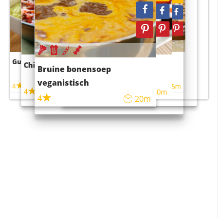
Guacamole
Pruimentaart met kaneel
Chili con carne
Sushi rijstsalade
Bruine bonensoep
maaltijdsalade
veganistisch
4
4
5m
55m
4
4
45m
40m
4
20m