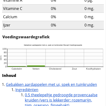
Vitamine A
0%
0
µg.
Vitamine C
0%
0
mg.
Calcium
0%
0
mg.
Ijzer
0%
0
mg.
Voedingswaardegrafiek
Inhoud
Gebakken aardappelen met ui, spek en tuinkruiden
Ingrediënten
0.5 theelepeltje gedroogde provencaalse
kruiden (vers is lekkerder: rozemarijn,
tijm, oregano, fijngehakt)