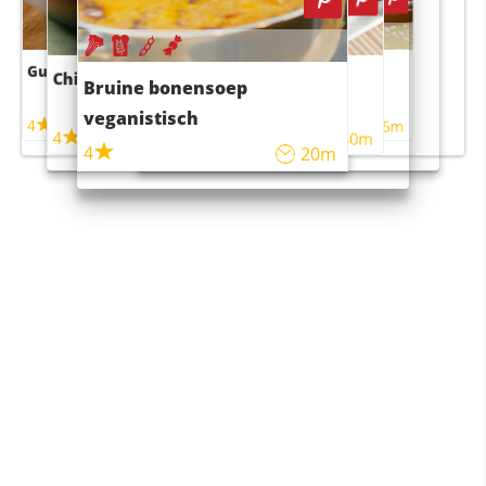
Guacamole
Pruimentaart met kaneel
Chili con carne
Sushi rijstsalade
Bruine bonensoep
maaltijdsalade
veganistisch
4
4
5m
55m
4
4
45m
40m
4
20m