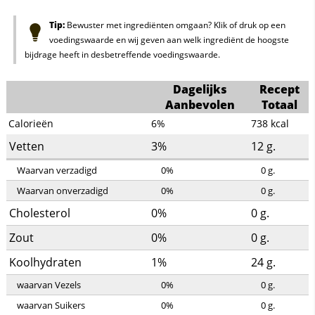
Tip:
Bewuster met ingrediënten omgaan? Klik of druk op een
voedingswaarde en wij geven aan welk ingrediënt de hoogste
bijdrage heeft in desbetreffende voedingswaarde.
Dagelijks
Recept
Aanbevolen
Totaal
Calorieën
6%
738
kcal
Vetten
3%
12
g.
Waarvan verzadigd
0%
0
g.
Waarvan onverzadigd
0%
0
g.
Cholesterol
0%
0
g.
Zout
0%
0
g.
Koolhydraten
1%
24
g.
waarvan Vezels
0%
0
g.
waarvan Suikers
0%
0
g.