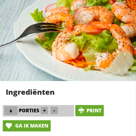
Ingrediënten
PORTIES
+
-
PRINT
GA IK MAKEN