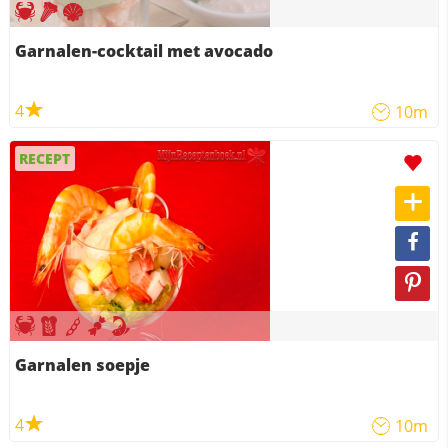
Garnalen-cocktail met avocado
4
10m
RECEPT
Garnalen soepje
4
10m