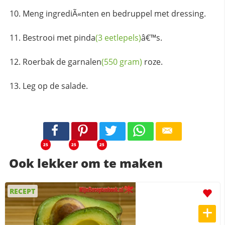
Meng ingrediÃ«nten en bedruppel met dressing.
Bestrooi met
pinda
(3 eetlepels)
â€™s.
Roerbak de
garnalen
(550 gram)
roze.
Leg op de salade.
25
25
25
Ook lekker om te maken
RECEPT