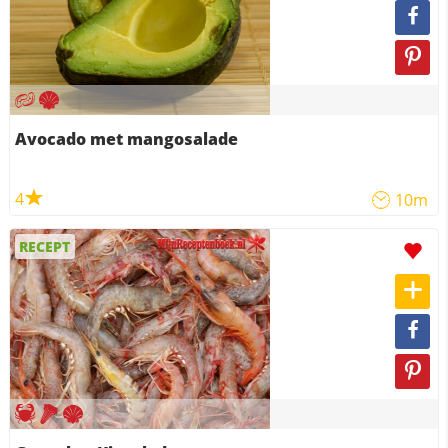
Avocado met mangosalade
4
10m
RECEPT