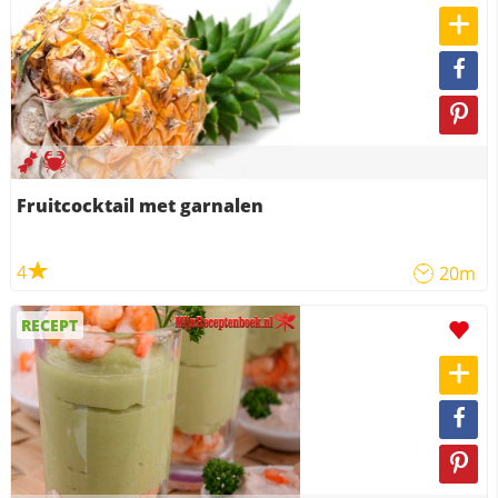
Fruitcocktail met garnalen
4
20m
RECEPT