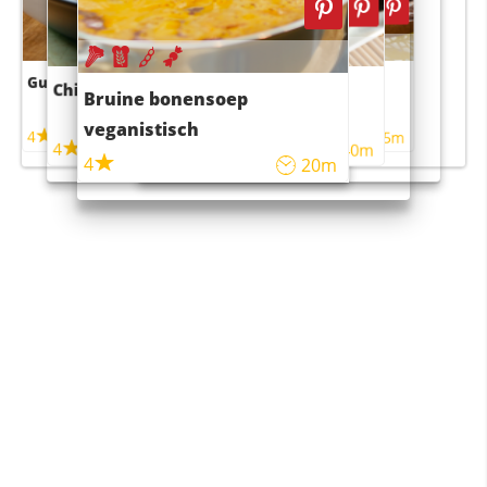
Guacamole
Pruimentaart met kaneel
Chili con carne
Sushi rijstsalade
Bruine bonensoep
maaltijdsalade
veganistisch
4
4
5m
55m
4
4
45m
40m
4
20m