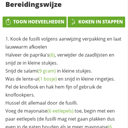
Bereidingswijze
TOON HOEVEELHEDEN
KOKEN IN STAPPEN
Kook de fusilli volgens aanwijzing verpakking en laat
lauwwarm afkoelen
Halveer de
paprika's
(6)
, verwijder de zaadlijsten en
snijd ze in kleine stukjes.
Snijd de
salami
(9 gram)
in kleine stukjes.
Was de
lente-ui
(1 bosje)
en snijd in kleine ringetjes.
Pel de knoflook en hak hem fijn of gebruik de
knoflookpers.
Hussel dit allemaal door de fusilli.
Voeg de
mayonaise
(6 eetlepels)
toe, begin met een
paar eetlepels (de fusilli mag niet gaan plakken dus
even in de gaten houden als je meer
mayonaise
(6