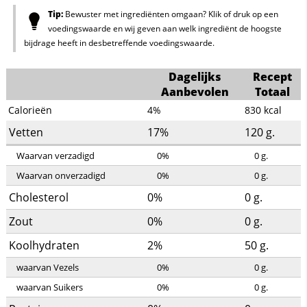
Tip:
Bewuster met ingrediënten omgaan? Klik of druk op een
voedingswaarde en wij geven aan welk ingrediënt de hoogste
bijdrage heeft in desbetreffende voedingswaarde.
Dagelijks
Recept
Aanbevolen
Totaal
Calorieën
4%
830
kcal
Vetten
17%
120
g.
Waarvan verzadigd
0%
0
g.
Waarvan onverzadigd
0%
0
g.
Cholesterol
0%
0
g.
Zout
0%
0
g.
Koolhydraten
2%
50
g.
waarvan Vezels
0%
0
g.
waarvan Suikers
0%
0
g.