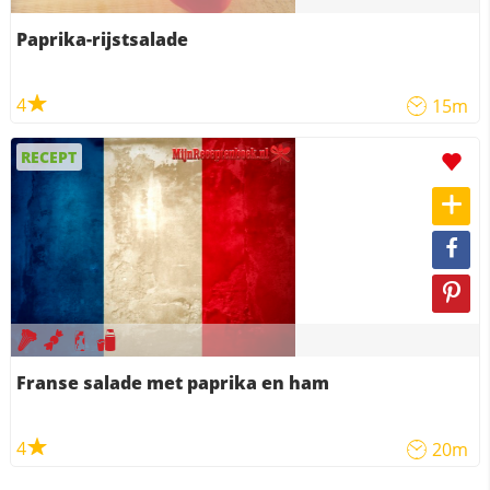
Paprika-rijstsalade
4
15m
RECEPT
Franse salade met paprika en ham
4
20m