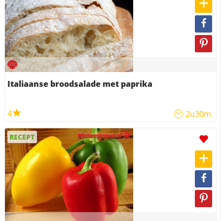
Italiaanse broodsalade met paprika
4
2u30m
RECEPT