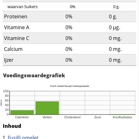
waarvan Suikers
0%
0
g.
Proteinen
0%
0
g.
Vitamine A
0%
0
µg.
Vitamine C
0%
0
mg.
Calcium
0%
0
mg.
Ijzer
0%
0
mg.
Voedingswaardegrafiek
Inhoud
Fusilli omelet