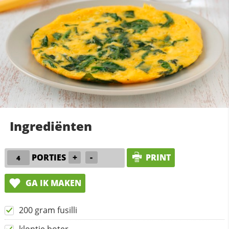
Ingrediënten
PORTIES
+
-
PRINT
GA IK MAKEN
200 gram fusilli