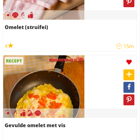
Omelet (struifei)
4
15m
RECEPT
Gevulde omelet met vis