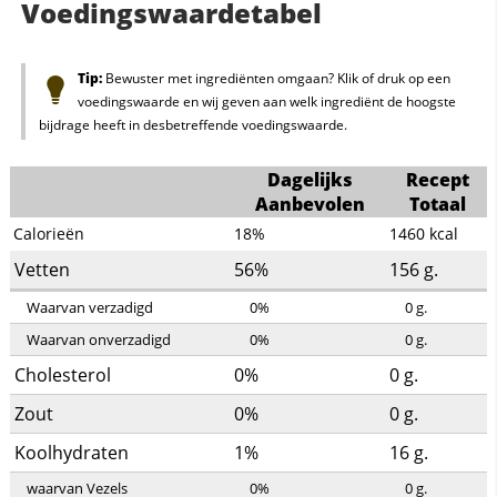
Voedingswaardetabel
Tip:
Bewuster met ingrediënten omgaan? Klik of druk op een
voedingswaarde en wij geven aan welk ingrediënt de hoogste
bijdrage heeft in desbetreffende voedingswaarde.
Dagelijks
Recept
Aanbevolen
Totaal
Calorieën
18%
1460
kcal
Vetten
56%
156
g.
Waarvan verzadigd
0%
0
g.
Waarvan onverzadigd
0%
0
g.
Cholesterol
0%
0
g.
Zout
0%
0
g.
Koolhydraten
1%
16
g.
waarvan Vezels
0%
0
g.