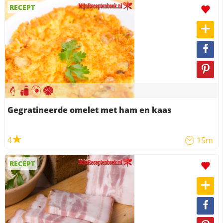
RECEPT
Gegratineerde omelet met ham en kaas
4
15m
RECEPT