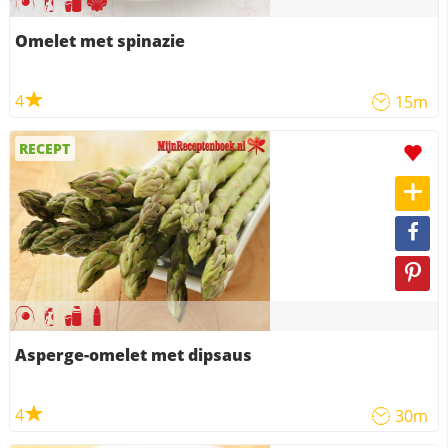
Omelet met spinazie
4
15m
RECEPT
Asperge-omelet met dipsaus
4
30m