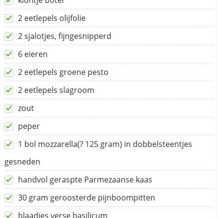
klontje boter
2 eetlepels olijfolie
2 sjalotjes, fijngesnipperd
6 eieren
2 eetlepels groene pesto
2 eetlepels slagroom
zout
peper
1 bol mozzarella(? 125 gram) in dobbelsteentjes
gesneden
handvol geraspte Parmezaanse kaas
30 gram geroosterde pijnboompitten
blaadjes verse basilicum