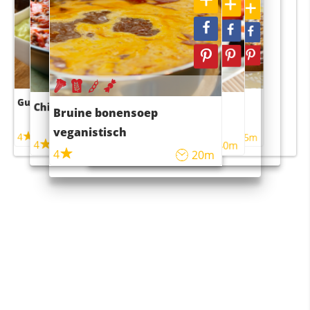
Guacamole
Pruimentaart met kaneel
Chili con carne
Sushi rijstsalade
Bruine bonensoep
maaltijdsalade
veganistisch
4
4
5m
55m
4
4
45m
40m
4
20m