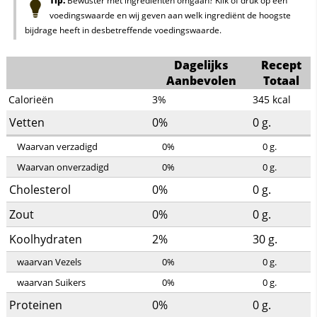
Tip:
Bewuster met ingrediënten omgaan? Klik of druk op een
voedingswaarde en wij geven aan welk ingrediënt de hoogste
bijdrage heeft in desbetreffende voedingswaarde.
Dagelijks
Recept
Aanbevolen
Totaal
Calorieën
3%
345
kcal
Vetten
0%
0
g.
Waarvan verzadigd
0%
0
g.
Waarvan onverzadigd
0%
0
g.
Cholesterol
0%
0
g.
Zout
0%
0
g.
Koolhydraten
2%
30
g.
waarvan Vezels
0%
0
g.
waarvan Suikers
0%
0
g.
Proteinen
0%
0
g.