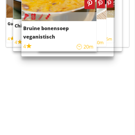
Guacamole
Pruimentaart met kaneel
Chili con carne
Sushi rijstsalade
Bruine bonensoep
maaltijdsalade
veganistisch
4
4
5m
55m
4
4
45m
40m
4
20m