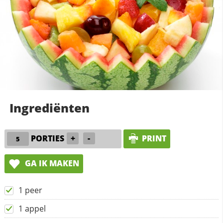
Ingrediënten
PORTIES
+
-
PRINT
GA IK MAKEN
1 peer
1 appel