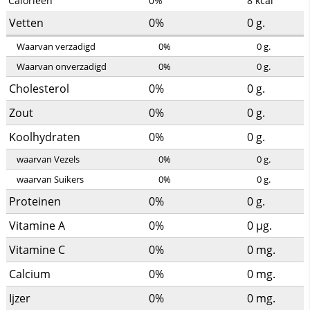
Calorieën
0%
8
kcal
Vetten
0%
0
g.
Waarvan verzadigd
0%
0
g.
Waarvan onverzadigd
0%
0
g.
Cholesterol
0%
0
g.
Zout
0%
0
g.
Koolhydraten
0%
0
g.
waarvan Vezels
0%
0
g.
waarvan Suikers
0%
0
g.
Proteinen
0%
0
g.
Vitamine A
0%
0
µg.
Vitamine C
0%
0
mg.
Calcium
0%
0
mg.
Ijzer
0%
0
mg.