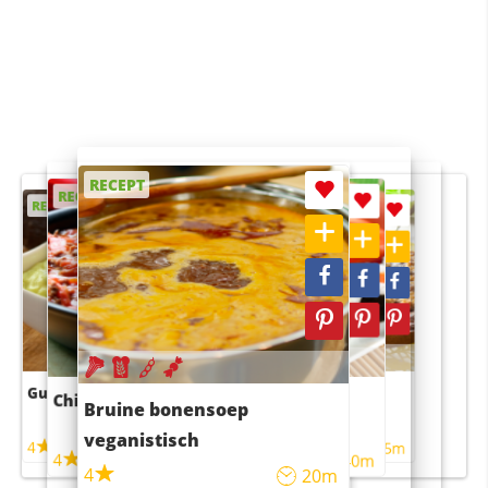
RECEPT
RECEPT
RECEPT
RECEPT
RECEPT
Guacamole
Pruimentaart met kaneel
Chili con carne
Sushi rijstsalade
Bruine bonensoep
maaltijdsalade
veganistisch
4
4
5m
55m
4
4
45m
40m
4
20m