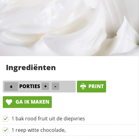
Ingrediënten
PORTIES
+
-
PRINT
GA IK MAKEN
1 bak rood fruit uit de diepvries
1 reep witte chocolade,