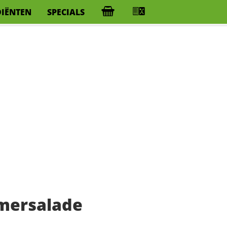
DIËNTEN
SPECIALS
mersalade