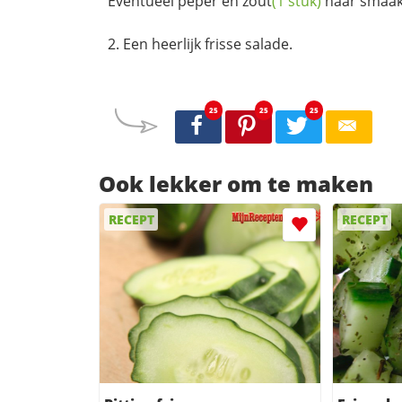
Eventueel
peper en zout
(1 stuk)
naar smaak
Een heerlijk frisse salade.
25
25
25
Ook lekker om te maken
RECEPT
RECEPT