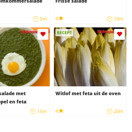
komkommersalade
Frisse salade
4
5m
10m
RECEPT
salade met
Witlof met feta uit de oven
pel en feta
4
15m
20m