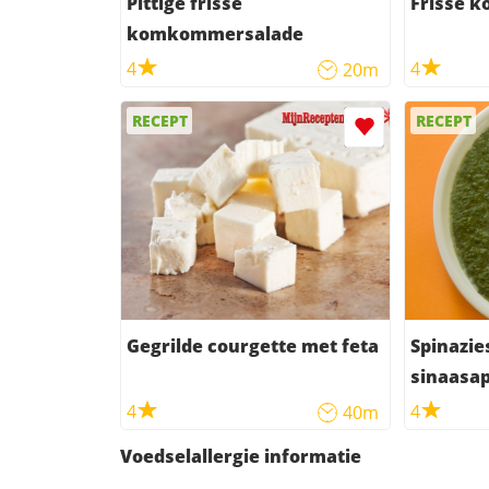
Pittige frisse
Frisse 
komkommersalade
4
4
20m
RECEPT
RECEPT
Gegrilde courgette met feta
Spinazie
sinaasap
4
4
40m
Voedselallergie informatie