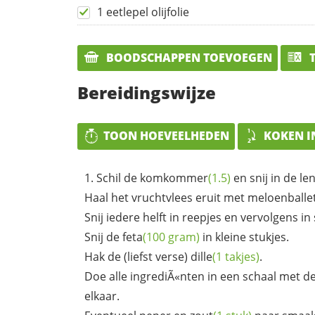
1 eetlepel olijfolie
BOODSCHAPPEN TOEVOEGEN
T
Bereidingswijze
TOON HOEVEELHEDEN
KOKEN I
Schil de
komkommer
(1.5)
en snij in de l
Haal het vruchtvlees eruit met meloenballet
Snij iedere helft in reepjes en vervolgens in 
Snij de
feta
(100 gram)
in kleine stukjes.
Hak de (liefst verse)
dille
(1 takjes)
.
Doe alle ingrediÃ«nten in een schaal met d
elkaar.