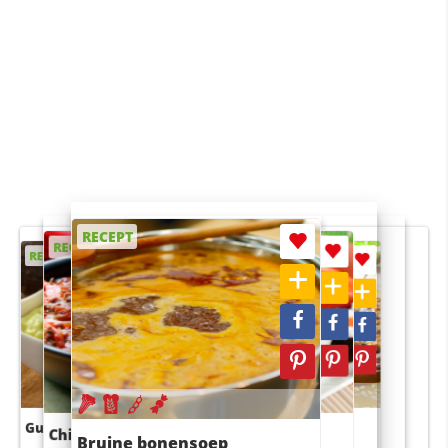
RECEPT
RECEPT
RECEPT
RECEPT
RECEPT
Guacamole
Pruimentaart met kaneel
Chili con carne
Sushi rijstsalade
Bruine bonensoep