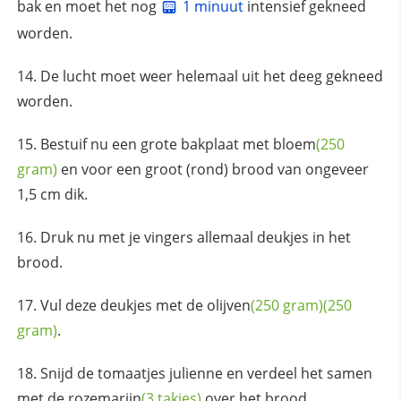
bak en moet het nog
1 minuut
intensief gekneed
worden.
De lucht moet weer helemaal uit het deeg gekneed
worden.
Bestuif nu een grote bakplaat met
bloem
(250
gram)
en voor een groot (rond) brood van ongeveer
1,5 cm dik.
Druk nu met je vingers allemaal deukjes in het
brood.
Vul deze deukjes met de
olijven
(250 gram)
(250
gram)
.
Snijd de tomaatjes julienne en verdeel het samen
met de
rozemarijn
(3 takjes)
over het brood.