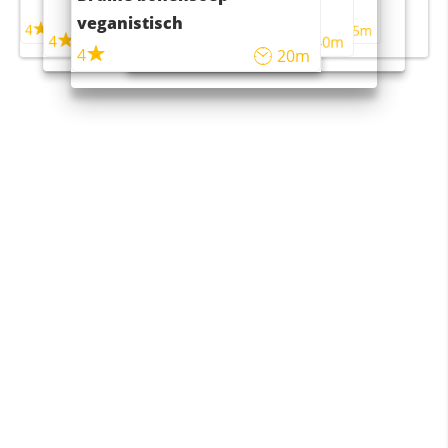
maaltijdsalade
veganistisch
4
4
5m
55m
4
4
45m
40m
4
20m