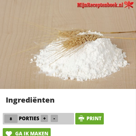
Ingrediënten
PORTIES
+
-
PRINT
GA IK MAKEN