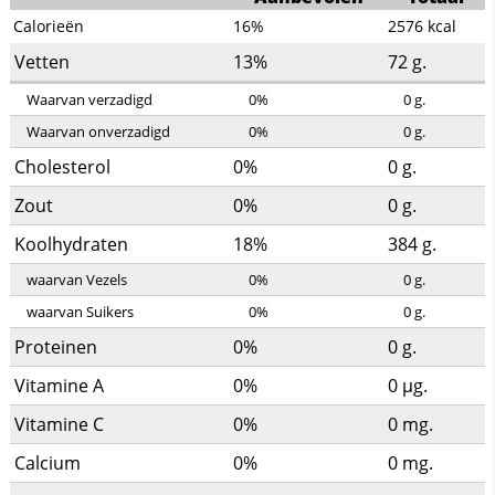
Calorieën
16%
2576
kcal
Vetten
13%
72
g.
Waarvan verzadigd
0%
0
g.
Waarvan onverzadigd
0%
0
g.
Cholesterol
0%
0
g.
Zout
0%
0
g.
Koolhydraten
18%
384
g.
waarvan Vezels
0%
0
g.
waarvan Suikers
0%
0
g.
Proteinen
0%
0
g.
Vitamine A
0%
0
µg.
Vitamine C
0%
0
mg.
Calcium
0%
0
mg.