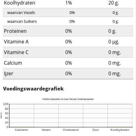
Koolhydraten
1%
20
g.
waarvan Vezels
0%
0
g.
waarvan Suikers
0%
0
g.
Proteinen
0%
0
g.
Vitamine A
0%
0
µg.
Vitamine C
0%
0
mg.
Calcium
0%
0
mg.
Ijzer
0%
0
mg.
Voedingswaardegrafiek