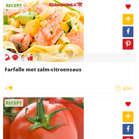
RECEPT
Farfalle met zalm-citroensaus
4
40m
RECEPT