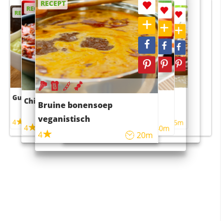
RECEPT
RECEPT
RECEPT
RECEPT
RECEPT
Guacamole
Pruimentaart met kaneel
Chili con carne
Sushi rijstsalade
Bruine bonensoep
maaltijdsalade
veganistisch
4
4
5m
55m
4
4
45m
40m
4
20m