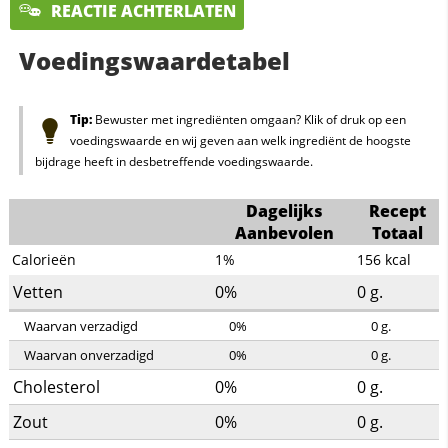
REACTIE ACHTERLATEN
Voedingswaardetabel
Tip:
Bewuster met ingrediënten omgaan? Klik of druk op een
voedingswaarde en wij geven aan welk ingrediënt de hoogste
bijdrage heeft in desbetreffende voedingswaarde.
Dagelijks
Recept
Aanbevolen
Totaal
Calorieën
1%
156
kcal
Vetten
0%
0
g.
Waarvan verzadigd
0%
0
g.
Waarvan onverzadigd
0%
0
g.
Cholesterol
0%
0
g.
Zout
0%
0
g.