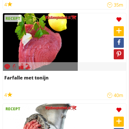
4
35m
RECEPT
Farfalle met tonijn
4
40m
RECEPT