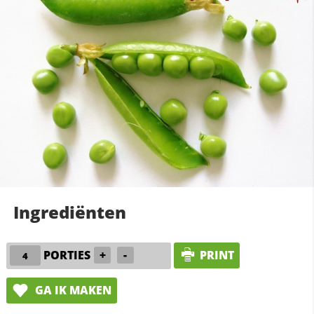
Ingrediënten
PORTIES
+
-
PRINT
GA IK MAKEN