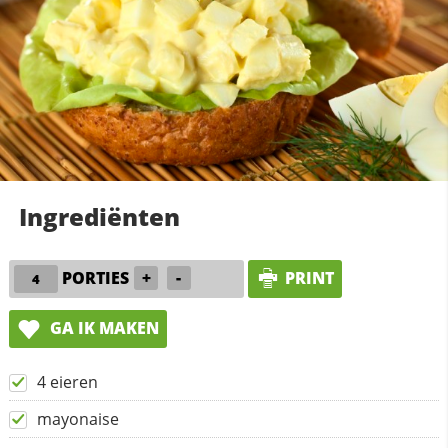
Ingrediënten
PORTIES
+
-
PRINT
GA IK MAKEN
4 eieren
mayonaise