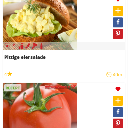
Pittige eiersalade
4
40m
RECEPT