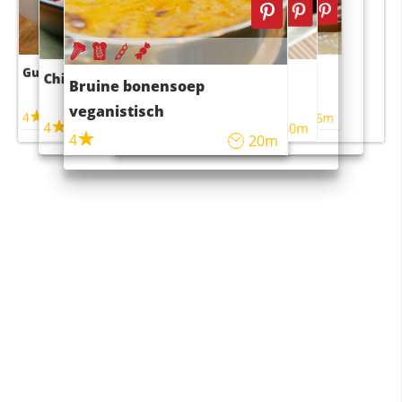
Guacamole
Pruimentaart met kaneel
Chili con carne
Sushi rijstsalade
Bruine bonensoep
maaltijdsalade
veganistisch
4
4
5m
55m
4
4
45m
40m
4
20m