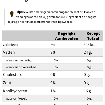
Tip:
Bewuster met ingrediënten omgaan? Klik of druk op een
voedingswaarde en wij geven aan welk ingrediënt de hoogste
bijdrage heeft in desbetreffende voedingswaarde.
Dagelijks
Recept
Aanbevolen
Totaal
Calorieën
6%
528
kcal
Vetten
9%
24
g.
Waarvan verzadigd
0%
0
g.
Waarvan onverzadigd
0%
0
g.
Cholesterol
0%
0
g.
Zout
0%
0
g.
Koolhydraten
1%
16
g.
waarvan Vezels
0%
0
g.