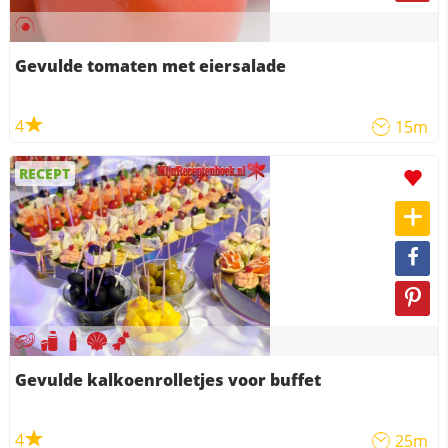
Gevulde tomaten met eiersalade
4
15m
RECEPT
Gevulde kalkoenrolletjes voor buffet
4
25m