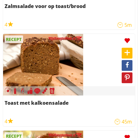
Zalmsalade voor op toast/brood
4
5m
RECEPT
Toast met kalkoensalade
4
45m
RECEPT