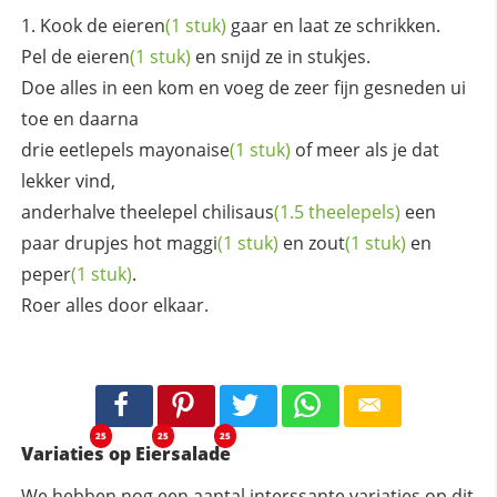
Kook de
eieren
(1 stuk)
gaar en laat ze schrikken.
Pel de
eieren
(1 stuk)
en snijd ze in stukjes.
Doe alles in een kom en voeg de zeer fijn gesneden ui
toe en daarna
drie eetlepels
mayonaise
(1 stuk)
of meer als je dat
lekker vind,
anderhalve theelepel
chilisaus
(1.5 theelepels)
een
paar drupjes hot
maggi
(1 stuk)
en
zout
(1 stuk)
en
peper
(1 stuk)
.
Roer alles door elkaar.
25
25
25
Variaties op Eiersalade
We hebben nog een aantal interssante variaties op dit