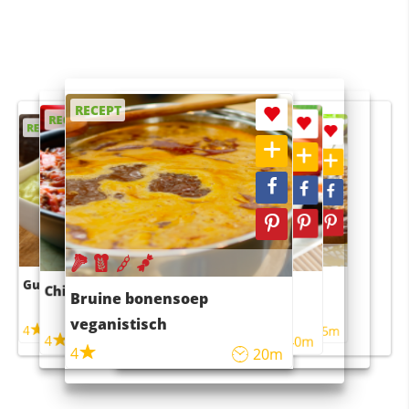
RECEPT
RECEPT
RECEPT
RECEPT
RECEPT
Guacamole
Pruimentaart met kaneel
Chili con carne
Sushi rijstsalade
Bruine bonensoep
maaltijdsalade
veganistisch
4
4
5m
55m
4
4
45m
40m
4
20m