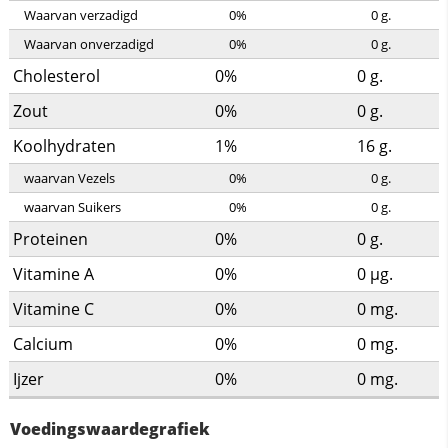
Waarvan verzadigd
0%
0
g.
Waarvan onverzadigd
0%
0
g.
Cholesterol
0%
0
g.
Zout
0%
0
g.
Koolhydraten
1%
16
g.
waarvan Vezels
0%
0
g.
waarvan Suikers
0%
0
g.
Proteinen
0%
0
g.
Vitamine A
0%
0
µg.
Vitamine C
0%
0
mg.
Calcium
0%
0
mg.
Ijzer
0%
0
mg.
Voedingswaardegrafiek