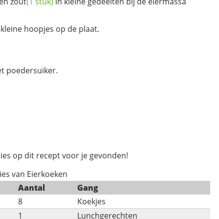
en
zout
(1 stuk)
in kleine gedeelten bij de eiermassa
 kleine hoopjes op de plaat.
met poedersuiker.
ies op dit recept voor je gevonden!
ies van Eierkoeken
Aantal
Gang
8
Koekjes
1
Lunchgerechten