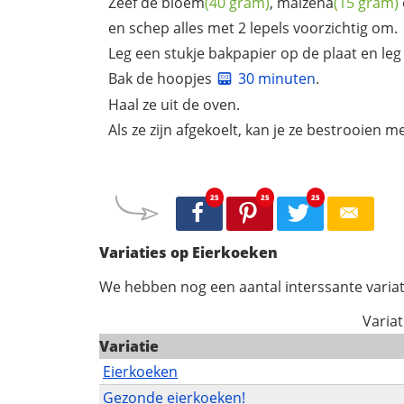
Zeef de
bloem
(40 gram)
,
maizena
(15 gram)
en schep alles met 2 lepels voorzichtig om.
Leg een stukje bakpapier op de plaat en leg
Bak de hoopjes
30 minuten
.
Haal ze uit de oven.
Als ze zijn afgekoelt, kan je ze bestrooien 
25
25
25
Variaties op Eierkoeken
We hebben nog een aantal interssante variat
Variat
Variatie
Eierkoeken
Gezonde eierkoeken!