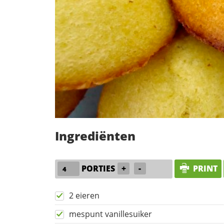
Ingrediënten
PORTIES
+
-
PRINT
2 eieren
mespunt vanillesuiker