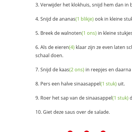
Verwijder het klokhuis, snijd hem dan in b
Snijd de
ananas
(1 blikje)
ook in kleine stu
Breek de
walnoten
(1 ons)
in kleine stukje
Als de
eieren
(4)
klaar zijn ze even laten s
schaal doen.
Snijd de
kaas
(2 ons)
in reepjes en daarna 
Pers een halve
sinaasappel
(1 stuk)
uit.
Roer het sap van de
sinaasappel
(1 stuk)
d
Giet deze saus over de salade.