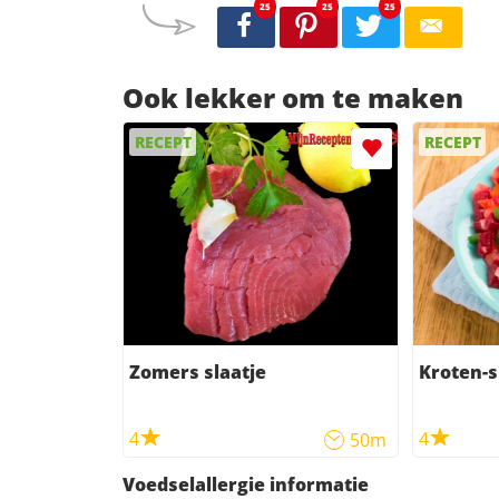
25
25
25
Ook lekker om te maken
RECEPT
RECEPT
Zomers slaatje
Kroten-s
4
4
50m
Voedselallergie informatie