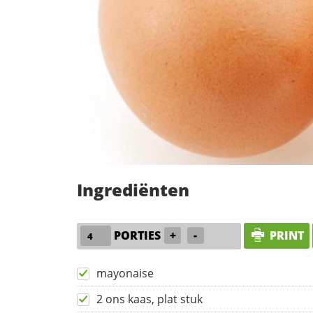
Ingrediënten
PORTIES
+
-
PRINT
mayonaise
2 ons kaas, plat stuk