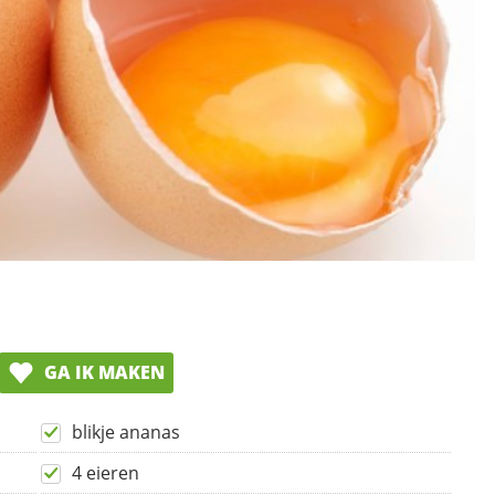
GA IK MAKEN
blikje ananas
4 eieren