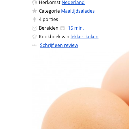
Herkomst
Nederland
Categorie
Maaltijdsalades
4
porties
Bereiden
15 min.
Kookboek van
lekker_koken
Schrijf een review