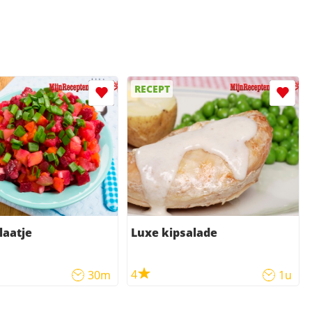
RECEPT
laatje
Luxe kipsalade
4
30m
1u