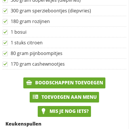
300 gram doperwtjes (diepvries)
300 gram sperzieboontjes (diepvries)
180 gram rozijnen
1 bosui
1 stuks citroen
80 gram pijnboompitjes
170 gram cashewnootjes
BOODSCHAPPEN TOEVOEGEN
TOEVOEGEN AAN MENU
MIS JE NOG IETS?
Keukenspullen