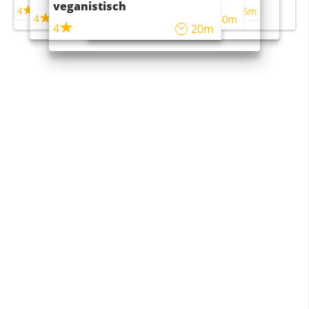
veganistisch
4
4
5m
55m
4
4
45m
40m
4
20m