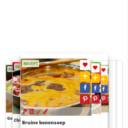
RECEPT
RECEPT
RECEPT
RECEPT
RECEPT
Guacamole
Pruimentaart met kaneel
Chili con carne
Sushi rijstsalade
Bruine bonensoep
maaltijdsalade