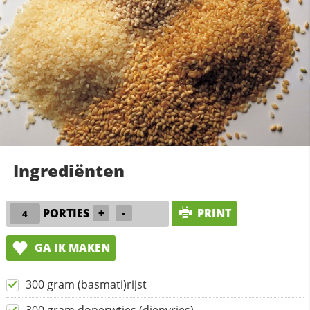
Ingrediënten
PORTIES
+
-
PRINT
GA IK MAKEN
300 gram (basmati)rijst