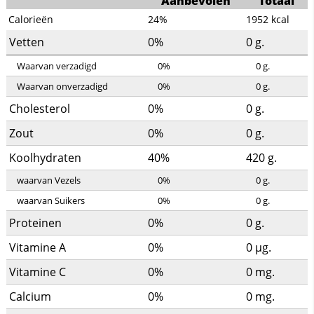
Aanbevolen
Totaal
Calorieën
24%
1952
kcal
Vetten
0%
0
g.
Waarvan verzadigd
0%
0
g.
Waarvan onverzadigd
0%
0
g.
Cholesterol
0%
0
g.
Zout
0%
0
g.
Koolhydraten
40%
420
g.
waarvan Vezels
0%
0
g.
waarvan Suikers
0%
0
g.
Proteinen
0%
0
g.
Vitamine A
0%
0
µg.
Vitamine C
0%
0
mg.
Calcium
0%
0
mg.