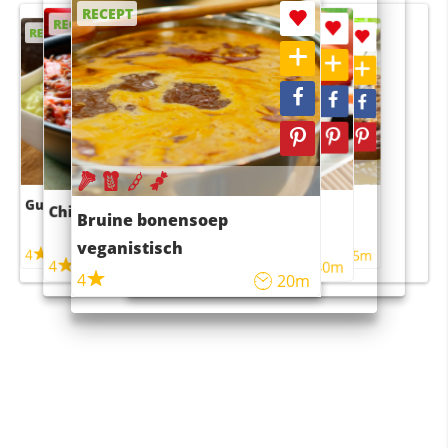
RECEPT
RECEPT
RECEPT
RECEPT
RECEPT
Guacamole
Pruimentaart met kaneel
Chili con carne
Sushi rijstsalade
Bruine bonensoep
maaltijdsalade
veganistisch
4
4
5m
55m
4
4
45m
40m
4
20m