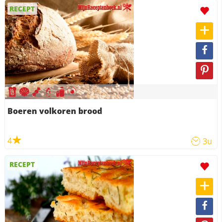
RECEPT
Boeren volkoren brood
4
3u
RECEPT