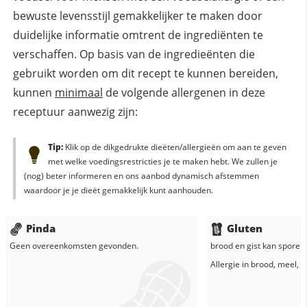
bewuste levensstijl gemakkelijker te maken door
duidelijke informatie omtrent de ingrediënten te
verschaffen. Op basis van de ingredieënten die
gebruikt worden om dit recept te kunnen bereiden,
kunnen
minimaal
de volgende allergenen in deze
receptuur aanwezig zijn:
Tip:
Klik op de dikgedrukte dieëten/allergieën om aan te geven
met welke voedingsrestricties je te maken hebt. We zullen je
(nog) beter informeren en ons aanbod dynamisch afstemmen
waardoor je je dieët gemakkelijk kunt aanhouden.
Pinda
Gluten
Geen overeenkomsten gevonden.
brood
en
gist
kan sporen 
Allergie in
brood
,
meel
,
b