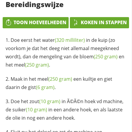
Bereidingswijze
TOON HOEVEELHEDEN
KOKEN IN STAPPEN
Doe eerst het
water
(320 milliliter)
in de kuip (zo
voorkom je dat het deeg niet allemaal meegekneed
wordt), dan de mengeling van de
bloem
(250 gram)
en
het
meel
(250 gram)
.
Maak in het
meel
(250 gram)
een kuiltje en giet
daarin de
gist
(6 gram)
.
Doe het
zout
(10 gram)
in Ã©Ã©n hoek vd machine,
de
suiker
(10 gram)
in een andere hoek, en als laatste
de olie in nog een andere hoek.
Sluit nu het deksel en zet de machine aan.