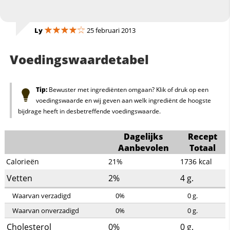
Ly
25 februari 2013
Voedingswaardetabel
Tip:
Bewuster met ingrediënten omgaan? Klik of druk op een
voedingswaarde en wij geven aan welk ingrediënt de hoogste
bijdrage heeft in desbetreffende voedingswaarde.
Dagelijks
Recept
Aanbevolen
Totaal
Calorieën
21%
1736
kcal
Vetten
2%
4
g.
Waarvan verzadigd
0%
0
g.
Waarvan onverzadigd
0%
0
g.
Cholesterol
0%
0
g.