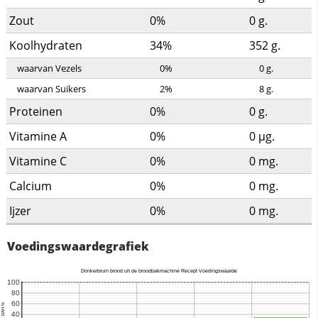
Zout
0%
0
g.
Koolhydraten
34%
352
g.
waarvan Vezels
0%
0
g.
waarvan Suikers
2%
8
g.
Proteinen
0%
0
g.
Vitamine A
0%
0
µg.
Vitamine C
0%
0
mg.
Calcium
0%
0
mg.
Ijzer
0%
0
mg.
Voedingswaardegrafiek