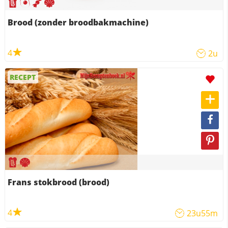
Brood (zonder broodbakmachine)
4
2u
RECEPT
Frans stokbrood (brood)
4
23u55m