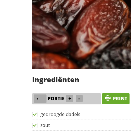
Ingrediënten
PORTIE
+
-
PRINT
gedroogde dadels
zout