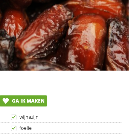
GA IK MAKEN
wijnazijn
foelie