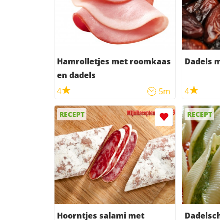
Hamrolletjes met roomkaas
Dadels 
en dadels
4
4
5m
RECEPT
RECEPT
Hoorntjes salami met
Dadelsch