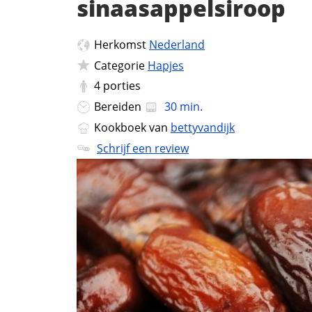
sinaasappelsiroop
Herkomst
Nederland
Categorie
Hapjes
4
porties
Bereiden
30 min.
Kookboek van
bettyvandijk
Schrijf een review