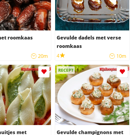
met roomkaas
Gevulde dadels met verse
roomkaas
4
20m
10m
RECEPT
uitjes met
Gevulde champignons met