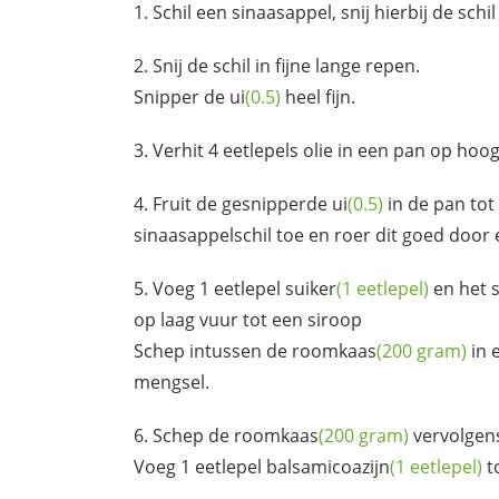
Schil een sinaasappel, snij hierbij de schil
Snij de schil in fijne lange repen.
Snipper de
ui
(0.5)
heel fijn.
Verhit 4 eetlepels olie in een pan op hoog
Fruit de gesnipperde
ui
(0.5)
in de pan tot 
sinaasappelschil toe en roer dit goed door 
Voeg 1 eetlepel
suiker
(1 eetlepel)
en het 
op laag vuur tot een siroop
Schep intussen de
roomkaas
(200 gram)
in 
mengsel.
Schep de
roomkaas
(200 gram)
vervolgens
Voeg 1 eetlepel
balsamicoazijn
(1 eetlepel)
to