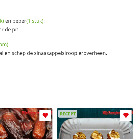
k)
en
peper
(1 stuk)
.
r de pit.
ram)
.
al en schep de sinaasappelsiroop eroverheen.
RECEPT