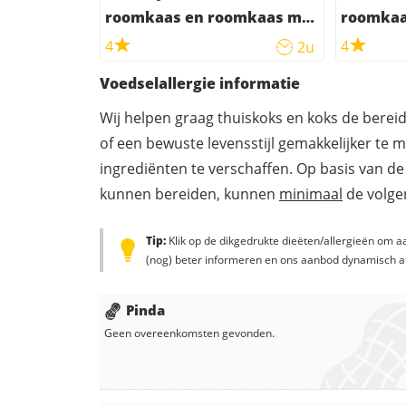
roomkaas en roomkaas met
roomka
pesto tomaat
4
4
2u
Voedselallergie informatie
Wij helpen graag thuiskoks en koks de berei
of een bewuste levensstijl gemakkelijker te 
ingrediënten te verschaffen. Op basis van de
kunnen bereiden, kunnen
minimaal
de volgen
Tip:
Klik op de dikgedrukte dieëten/allergieën om aa
(nog) beter informeren en ons aanbod dynamisch a
Pinda
Geen overeenkomsten gevonden.