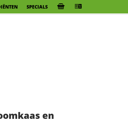
DIËNTEN
SPECIALS
roomkaas en