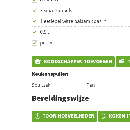
2 sinaasappels
1 eetlepel witte balsamicoazijn
0.5 ui
peper
BOODSCHAPPEN TOEVOEGEN
T
Keukenspullen
Spuitzak
Pan
Bereidingswijze
TOON HOEVEELHEDEN
KOKEN I