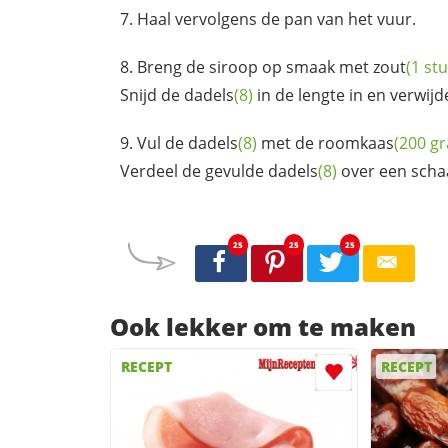
Haal vervolgens de pan van het vuur.
Breng de siroop op smaak met
zout
(1 stu
Snijd de
dadels
(8)
in de lengte in en verwijde
Vul de
dadels
(8)
met de
roomkaas
(200 g
Verdeel de gevulde
dadels
(8)
over een scha
25
25
25
Ook lekker om te maken
RECEPT
RECEPT