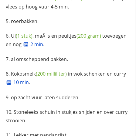
vlees op hoog vuur 4-5 min.
roerbakken.
Ui
(1 stuk)
, maÃ¯s en
peultjes
(200 gram)
toevoegen
en nog
2 min
.
al omscheppend bakken.
Kokosmelk
(200 milliliter)
in wok schenken en curry
10 min
.
op zacht vuur laten sudderen.
Stoneleeks schuin in stukjes snijden en over curry
strooien.
Lekker met pandanrijst.