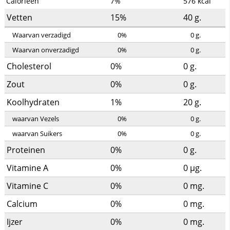
Calorieën
7%
576
kcal
Vetten
15%
40
g.
Waarvan verzadigd
0%
0
g.
Waarvan onverzadigd
0%
0
g.
Cholesterol
0%
0
g.
Zout
0%
0
g.
Koolhydraten
1%
20
g.
waarvan Vezels
0%
0
g.
waarvan Suikers
0%
0
g.
Proteinen
0%
0
g.
Vitamine A
0%
0
µg.
Vitamine C
0%
0
mg.
Calcium
0%
0
mg.
Ijzer
0%
0
mg.