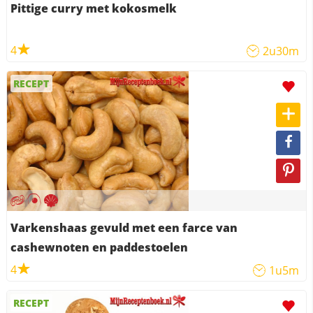
Pittige curry met kokosmelk
4
2u30m
RECEPT
Varkenshaas gevuld met een farce van
cashewnoten en paddestoelen
4
1u5m
RECEPT