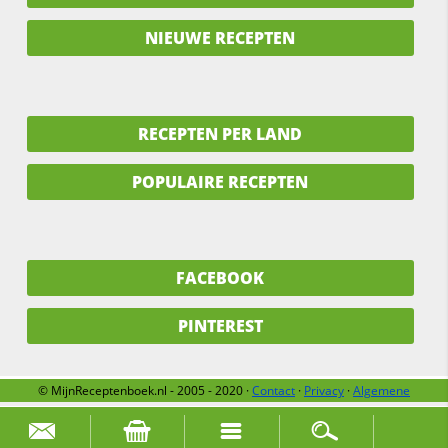
NIEUWE RECEPTEN
RECEPTEN PER LAND
POPULAIRE RECEPTEN
FACEBOOK
PINTEREST
© MijnReceptenboek.nl - 2005 - 2020 ·
Contact
·
Privacy
·
Algemene
voorwaarden
·
Support
·
Over ons
Zoek naar: