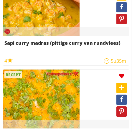
Sapi curry madras (pittige curry van rundvlees)
4
5u35m
RECEPT