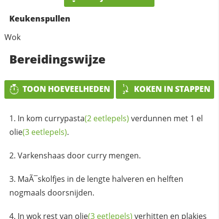
Keukenspullen
Wok
Bereidingswijze
TOON HOEVEELHEDEN
KOKEN IN STAPPEN
In kom
currypasta
(2 eetlepels)
verdunnen met 1 el
olie
(3 eetlepels)
.
Varkenshaas door curry mengen.
MaÃ¯skolfjes in de lengte halveren en helften
nogmaals doorsnijden.
In wok rest van
olie
(3 eetlepels)
verhitten en plakjes