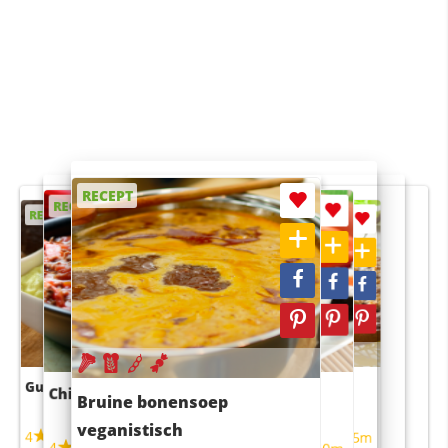
RECEPT
RECEPT
RECEPT
RECEPT
RECEPT
Guacamole
Pruimentaart met kaneel
Chili con carne
Sushi rijstsalade
Bruine bonensoep
maaltijdsalade
veganistisch
4
4
5m
55m