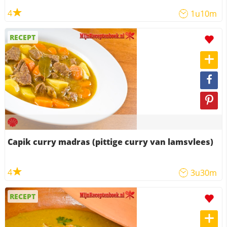
4
1u10m
RECEPT
Capik curry madras (pittige curry van lamsvlees)
4
3u30m
RECEPT