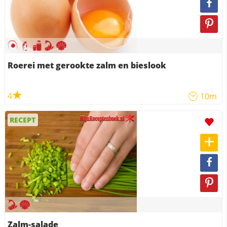
Roerei met gerookte zalm en bieslook
4
10m
RECEPT
Zalm-salade