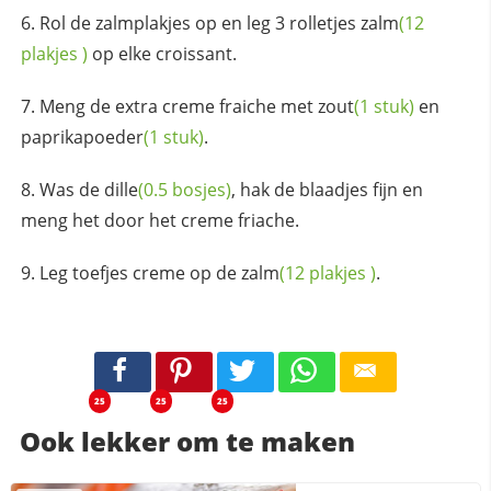
Rol de zalmplakjes op en leg 3 rolletjes
zalm
(12
plakjes
)
op elke croissant.
Meng de extra creme fraiche met
zout
(1 stuk)
en
paprikapoeder
(1 stuk)
.
Was de
dille
(0.5 bosjes)
, hak de blaadjes fijn en
meng het door het creme friache.
Leg toefjes creme op de
zalm
(12
plakjes
)
.
25
25
25
Ook lekker om te maken