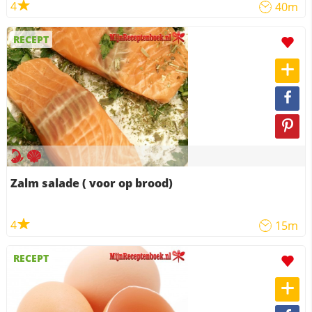
4
40m
RECEPT
Zalm salade ( voor op brood)
4
15m
RECEPT