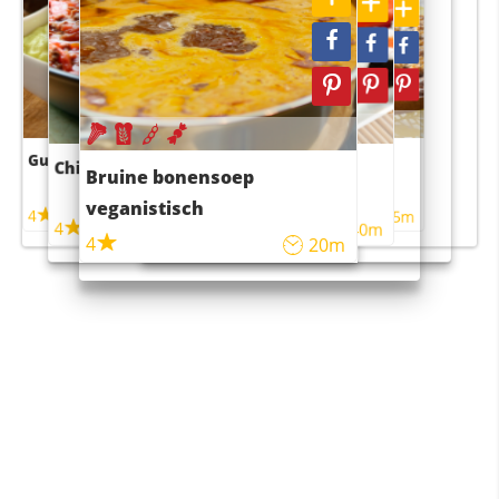
Guacamole
Pruimentaart met kaneel
Chili con carne
Sushi rijstsalade
Bruine bonensoep
maaltijdsalade
veganistisch
4
4
5m
55m
4
4
45m
40m
4
20m