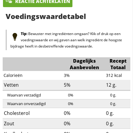
REACTIE ACHTERLATEN
Voedingswaardetabel
Tip:
Bewuster met ingrediënten omgaan? Klik of druk op een
voedingswaarde en wij geven aan welk ingrediënt de hoogste
bijdrage heeft in desbetreffende voedingswaarde.
Dagelijks
Recept
Aanbevolen
Totaal
Calorieën
3%
312
kcal
Vetten
5%
12
g.
Waarvan verzadigd
0%
0
g.
Waarvan onverzadigd
0%
0
g.
Cholesterol
0%
0
g.
Zout
0%
0
g.