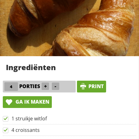
Ingrediënten
PORTIES
+
-
PRINT
GA IK MAKEN
1 struikje witlof
4 croissants