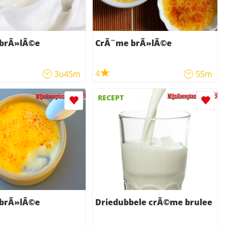
brÃ»lÃ©e
CrÃ¨me brÃ»lÃ©e
4
3u45m
55m
RECEPT
brÃ»lÃ©e
Driedubbele crÃ©me brulee