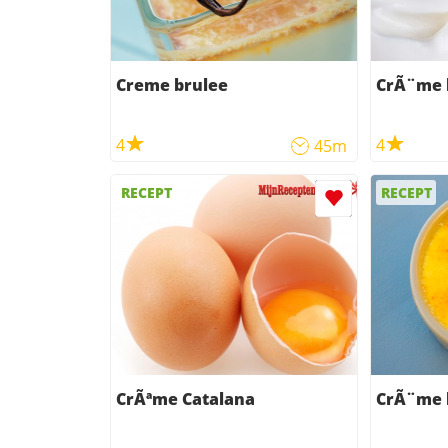
Creme brulee
CrÃ¨me 
4
4
45m
RECEPT
RECEPT
CrÃªme Catalana
CrÃ¨me 