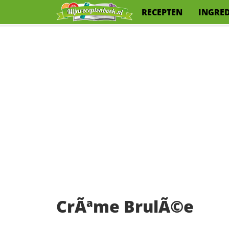
RECEPTEN
INGRE
CrÃªme BrulÃ©e