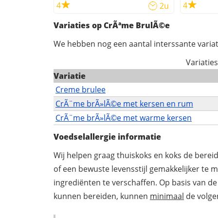
4
4
2u
Variaties op CrÃªme BrulÃ©e
We hebben nog een aantal interssante variat
Variatie
Variatie
Creme brulee
CrÃ¨me brÃ»lÃ©e met kersen en rum
CrÃ¨me brÃ»lÃ©e met warme kersen
Voedselallergie informatie
Wij helpen graag thuiskoks en koks de berei
of een bewuste levensstijl gemakkelijker te 
ingrediënten te verschaffen. Op basis van de
kunnen bereiden, kunnen
minimaal
de volgen