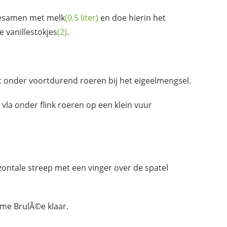
tesamen met
melk
(0.5 liter)
en doe hierin het
de
vanillestokjes
(2)
.
et onder voortdurend roeren bij het eigeelmengsel.
la onder flink roeren op een klein vuur
zontale streep met een vinger over de spatel
ªme BrulÃ©e klaar.