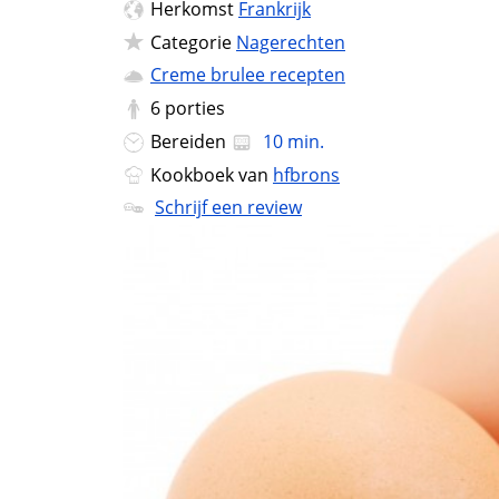
Herkomst
Frankrijk
Categorie
Nagerechten
Creme brulee recepten
6
porties
Bereiden
10 min.
Kookboek van
hfbrons
Schrijf een review