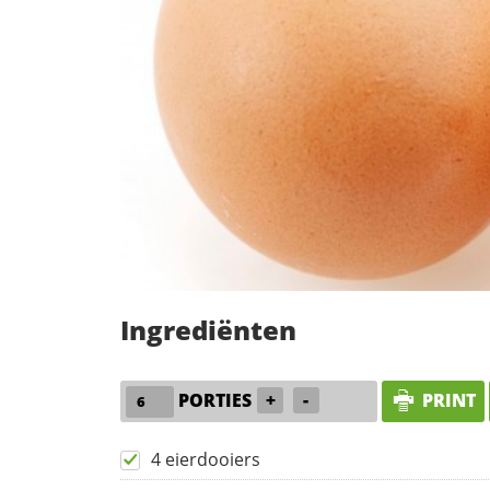
Ingrediënten
PORTIES
+
-
PRINT
4 eierdooiers