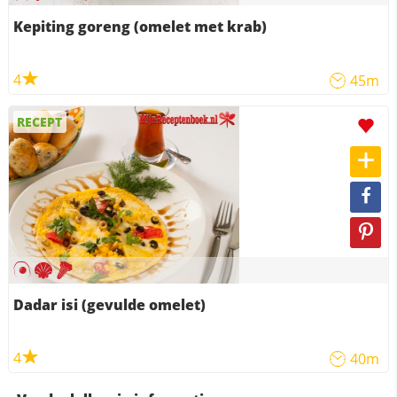
Kepiting goreng (omelet met krab)
4
45m
RECEPT
Dadar isi (gevulde omelet)
4
40m