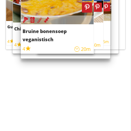
Guacamole
Pruimentaart met kaneel
Chili con carne
Sushi rijstsalade
Bruine bonensoep
maaltijdsalade
veganistisch
4
4
5m
55m
4
4
45m
40m
4
20m