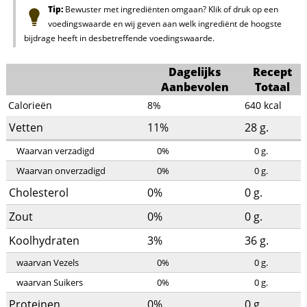
Tip:
Bewuster met ingrediënten omgaan? Klik of druk op een
voedingswaarde en wij geven aan welk ingrediënt de hoogste
bijdrage heeft in desbetreffende voedingswaarde.
Dagelijks
Recept
Aanbevolen
Totaal
Calorieën
8%
640
kcal
Vetten
11%
28
g.
Waarvan verzadigd
0%
0
g.
Waarvan onverzadigd
0%
0
g.
Cholesterol
0%
0
g.
Zout
0%
0
g.
Koolhydraten
3%
36
g.
waarvan Vezels
0%
0
g.
waarvan Suikers
0%
0
g.
Proteinen
0%
0
g.