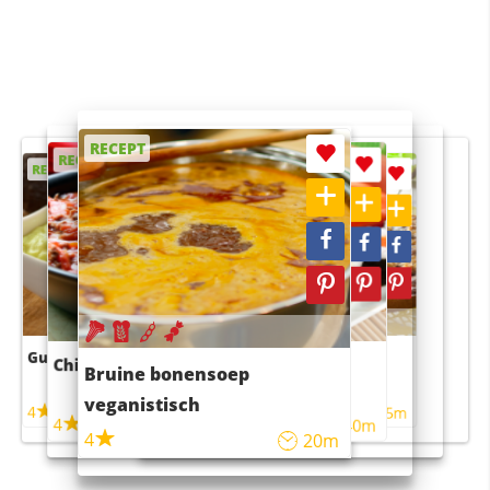
RECEPT
RECEPT
RECEPT
RECEPT
RECEPT
Guacamole
Pruimentaart met kaneel
Chili con carne
Sushi rijstsalade
Bruine bonensoep
maaltijdsalade
veganistisch
4
4
5m
55m
4
4
45m
40m
4
20m