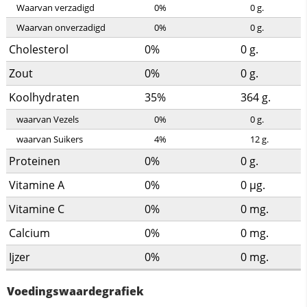
Waarvan verzadigd
0%
0
g.
Waarvan onverzadigd
0%
0
g.
Cholesterol
0%
0
g.
Zout
0%
0
g.
Koolhydraten
35%
364
g.
waarvan Vezels
0%
0
g.
waarvan Suikers
4%
12
g.
Proteinen
0%
0
g.
Vitamine A
0%
0
µg.
Vitamine C
0%
0
mg.
Calcium
0%
0
mg.
Ijzer
0%
0
mg.
Voedingswaardegrafiek