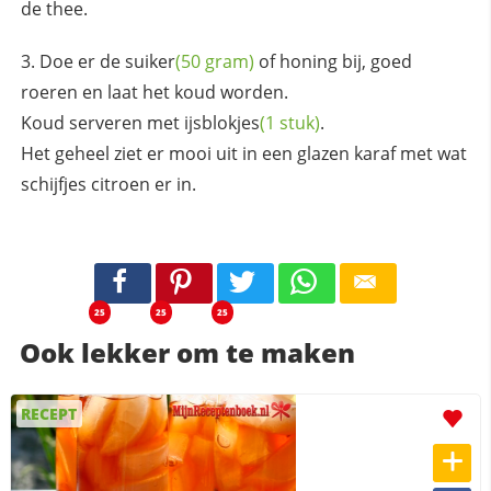
de thee.
Doe er de
suiker
(50 gram)
of honing bij, goed
roeren en laat het koud worden.
Koud serveren met
ijsblokjes
(1 stuk)
.
Het geheel ziet er mooi uit in een glazen karaf met wat
schijfjes citroen er in.
25
25
25
Ook lekker om te maken
RECEPT