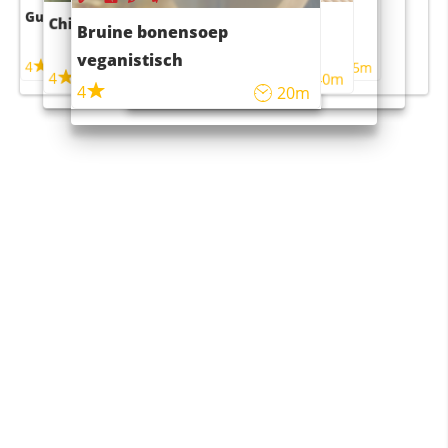
Guacamole
Pruimentaart met kaneel
Chili con carne
Sushi rijstsalade
Bruine bonensoep
maaltijdsalade
veganistisch
4
4
5m
55m
4
4
45m
40m
4
20m