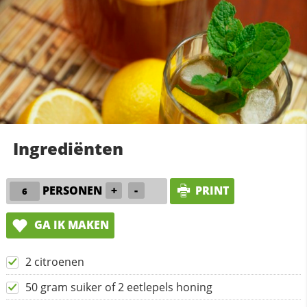
Ingrediënten
PERSONEN
+
-
PRINT
GA IK MAKEN
2 citroenen
50 gram suiker of 2 eetlepels honing