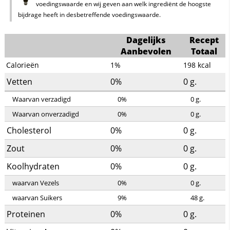
voedingswaarde en wij geven aan welk ingrediënt de hoogste
bijdrage heeft in desbetreffende voedingswaarde.
Dagelijks
Recept
Aanbevolen
Totaal
Calorieën
1%
198
kcal
Vetten
0%
0
g.
Waarvan verzadigd
0%
0
g.
Waarvan onverzadigd
0%
0
g.
Cholesterol
0%
0
g.
Zout
0%
0
g.
Koolhydraten
0%
0
g.
waarvan Vezels
0%
0
g.
waarvan Suikers
9%
48
g.
Proteinen
0%
0
g.