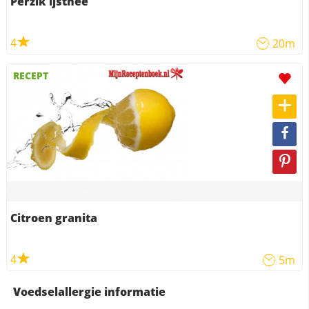
Perzik ijsthee
4
20m
RECEPT
Citroen granita
4
5m
Voedselallergie informatie