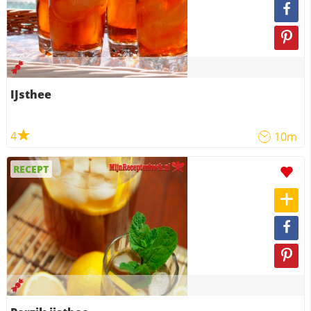
IJsthee
4
10m
RECEPT