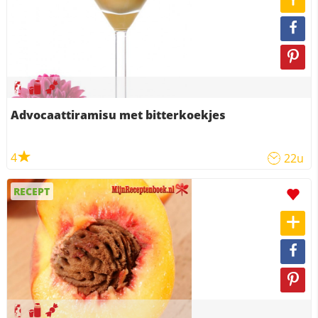
Advocaattiramisu met bitterkoekjes
4
22u
RECEPT