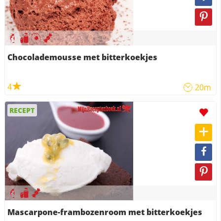
Chocolademousse met bitterkoekjes
4
20m
RECEPT
Mascarpone-frambozenroom met bitterkoekjes