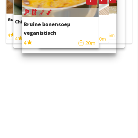
Guacamole
Pruimentaart met kaneel
Chili con carne
Sushi rijstsalade
Bruine bonensoep
maaltijdsalade
veganistisch
4
4
5m
55m
4
4
45m
40m
4
20m