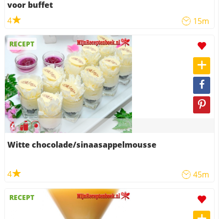
voor buffet
4
15m
RECEPT
Witte chocolade/sinaasappelmousse
4
45m
RECEPT