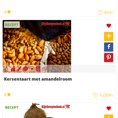
4
45m
RECEPT
Kersentaart met amandelroom
4
1u30m
RECEPT