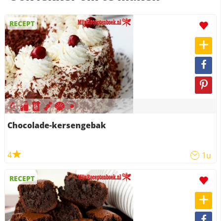
RECEPT
Chocolade-kersengebak
4
1u
RECEPT