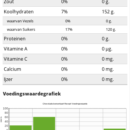
Zout
0%
0
g.
Koolhydraten
7%
152
g.
waarvan Vezels
0%
0
g.
waarvan Suikers
17%
120
g.
Proteinen
0%
0
g.
Vitamine A
0%
0
µg.
Vitamine C
0%
0
mg.
Calcium
0%
0
mg.
Ijzer
0%
0
mg.
Voedingswaardegrafiek