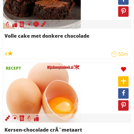
Volle cake met donkere chocolade
4
50m
RECEPT
Kersen-chocolade crÃ¨metaart