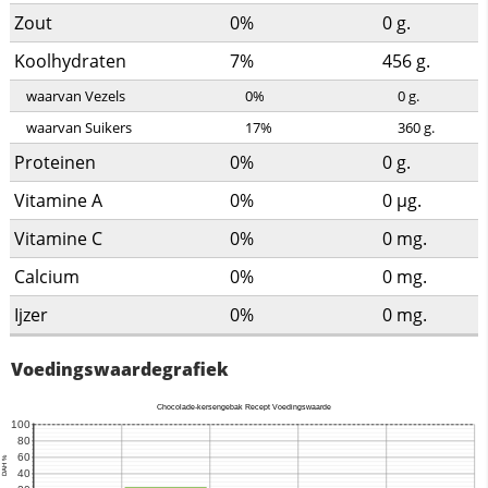
Zout
0%
0
g.
Koolhydraten
7%
456
g.
waarvan Vezels
0%
0
g.
waarvan Suikers
17%
360
g.
Proteinen
0%
0
g.
Vitamine A
0%
0
µg.
Vitamine C
0%
0
mg.
Calcium
0%
0
mg.
Ijzer
0%
0
mg.
Voedingswaardegrafiek