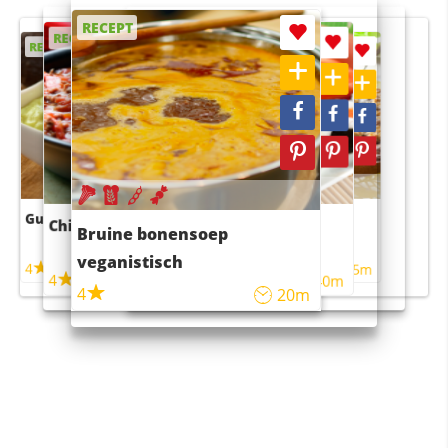
RECEPT
RECEPT
RECEPT
RECEPT
RECEPT
Guacamole
Pruimentaart met kaneel
Chili con carne
Sushi rijstsalade
Bruine bonensoep
maaltijdsalade
veganistisch
4
4
5m
55m
4
4
45m
40m
4
20m