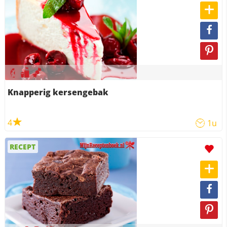
Knapperig kersengebak
4
1u
RECEPT