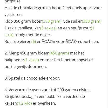
ontpit ze.
Hak de chocolade grof en houd 2 eetlepels apart voor
versieren.
Klop 350 gram
boter
(350 gram)
, vde
suiker
(350 gram)
,
1 zakje
vanillesuiker
(3 zakjes)
en een snufje
zout
(1
stuk)
romig met de mixer.
Roer de
eieren
(6)
er Ã©Ã©n voor Ã©Ã©n doorheen.
Meng 450 gram
bloem
(450 gram)
met het
bakpoeder
(1 zakje)
en roer het bloemmengsel er
portiegewijs doorheen.
Spatel de chocolade erdoor.
Verwarm de oven voor tot 200 gaden celsius.
Strijk het beslag in een bakblik en verdeel de
kersen
(1.2 kilo)
er overheen.