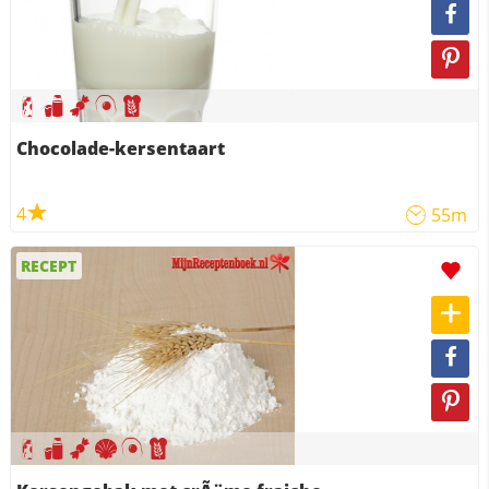
Chocolade-kersentaart
4
55m
RECEPT