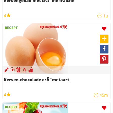
Kersengebak met crÃ¨me fraiche
4
1u
RECEPT
Kersen-chocolade crÃ¨metaart
4
45m
RECEPT