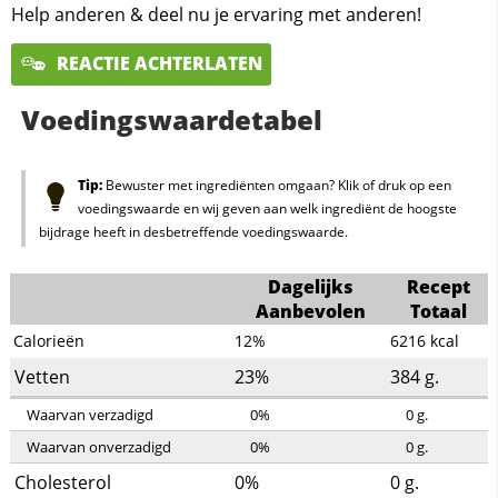
Help anderen & deel nu je ervaring met anderen!
REACTIE ACHTERLATEN
Voedingswaardetabel
Tip:
Bewuster met ingrediënten omgaan? Klik of druk op een
voedingswaarde en wij geven aan welk ingrediënt de hoogste
bijdrage heeft in desbetreffende voedingswaarde.
Dagelijks
Recept
Aanbevolen
Totaal
Calorieën
12%
6216
kcal
Vetten
23%
384
g.
Waarvan verzadigd
0%
0
g.
Waarvan onverzadigd
0%
0
g.
Cholesterol
0%
0
g.