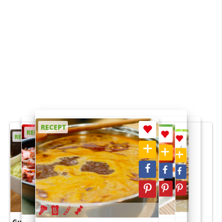
RECEPT
RECEPT
RECEPT
RECEPT
RECEPT
Guacamole
Pruimentaart met kaneel