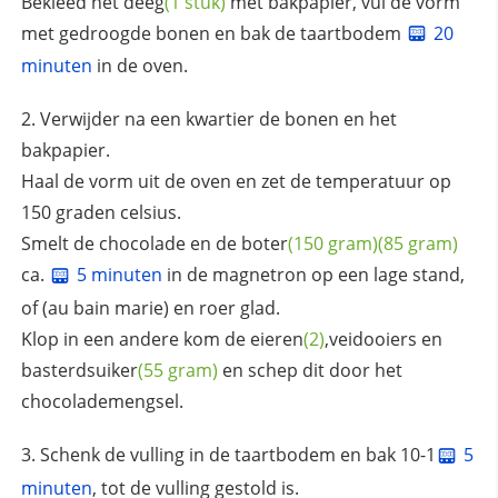
Bekleed het
deeg
(1 stuk)
met bakpapier, vul de vorm
met gedroogde bonen en bak de taartbodem
20
minuten
in de oven.
Verwijder na een kwartier de bonen en het
bakpapier.
Haal de vorm uit de oven en zet de temperatuur op
150 graden celsius.
Smelt de chocolade en de
boter
(150 gram)
(85 gram)
ca.
5 minuten
in de magnetron op een lage stand,
of (au bain marie) en roer glad.
Klop in een andere kom de
eieren
(2)
,veidooiers en
basterdsuiker
(55 gram)
en schep dit door het
chocolademengsel.
Schenk de vulling in de taartbodem en bak 10-1
5
minuten
, tot de vulling gestold is.