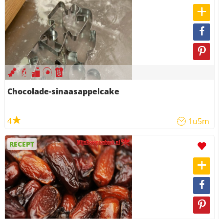
Chocolade-sinaasappelcake
4
1u5m
RECEPT