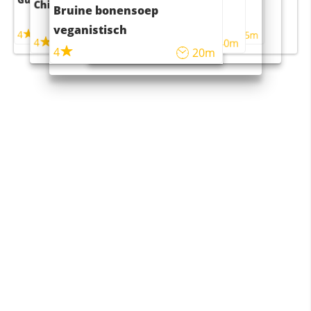
Chili con carne
Sushi rijstsalade
Bruine bonensoep
maaltijdsalade
veganistisch
4
4
5m
55m
4
4
45m
40m
4
20m