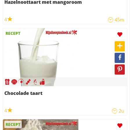
Hazelnoottaart met mangoroom
4
45m
RECEPT
Chocolade taart
4
2u
RECEPT