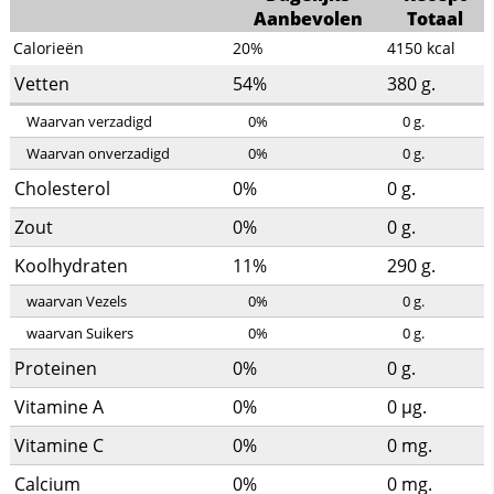
Aanbevolen
Totaal
Calorieën
20%
4150
kcal
Vetten
54%
380
g.
Waarvan verzadigd
0%
0
g.
Waarvan onverzadigd
0%
0
g.
Cholesterol
0%
0
g.
Zout
0%
0
g.
Koolhydraten
11%
290
g.
waarvan Vezels
0%
0
g.
waarvan Suikers
0%
0
g.
Proteinen
0%
0
g.
Vitamine A
0%
0
µg.
Vitamine C
0%
0
mg.
Calcium
0%
0
mg.