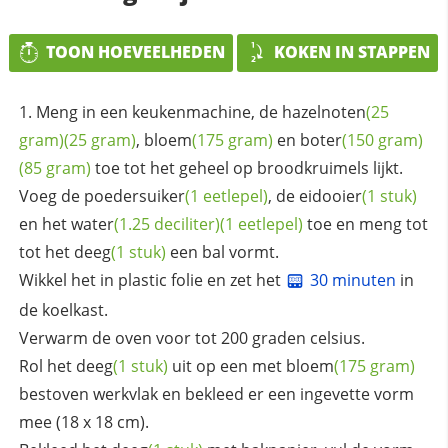
TOON HOEVEELHEDEN
KOKEN IN STAPPEN
Meng in een keukenmachine, de
hazelnoten
(25
gram)
(25 gram)
,
bloem
(175 gram)
en
boter
(150 gram)
(85 gram)
toe tot het geheel op broodkruimels lijkt.
Voeg de
poedersuiker
(1 eetlepel)
, de
eidooier
(1 stuk)
en het
water
(1.25 deciliter)
(1 eetlepel)
toe en meng tot
tot het
deeg
(1 stuk)
een bal vormt.
Wikkel het in plastic folie en zet het
30 minuten
in
de koelkast.
Verwarm de oven voor tot 200 graden celsius.
Rol het
deeg
(1 stuk)
uit op een met
bloem
(175 gram)
bestoven werkvlak en bekleed er een ingevette vorm
mee (18 x 18 cm).