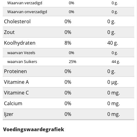
Waarvan verzadigd
0%
0
g.
Waarvan onverzadigd
0%
0
g.
Cholesterol
0%
0
g.
Zout
0%
0
g.
Koolhydraten
8%
40
g.
waarvan Vezels
0%
0
g.
waarvan Suikers
25%
44
g.
Proteinen
0%
0
g.
Vitamine A
0%
0
µg.
Vitamine C
0%
0
mg.
Calcium
0%
0
mg.
Ijzer
0%
0
mg.
Voedingswaardegrafiek