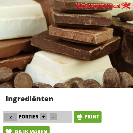
Ingrediënten
PORTIES
+
-
PRINT
GA IK MAKEN