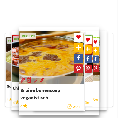
RECEPT
RECEPT
RECEPT
RECEPT
RECEPT
Guacamole
Pruimentaart met kaneel
Chili con carne
Sushi rijstsalade
Bruine bonensoep
maaltijdsalade
veganistisch
4
4
5m
55m
4
4
45m
40m
4
20m