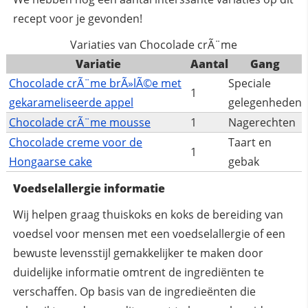
recept voor je gevonden!
Variaties van Chocolade crÃ¨me
Variatie
Aantal
Gang
Chocolade crÃ¨me brÃ»lÃ©e met
Speciale
1
gekarameliseerde appel
gelegenheden
Chocolade crÃ¨me mousse
1
Nagerechten
Chocolade creme voor de
Taart en
1
Hongaarse cake
gebak
Voedselallergie informatie
Wij helpen graag thuiskoks en koks de bereiding van
voedsel voor mensen met een voedselallergie of een
bewuste levensstijl gemakkelijker te maken door
duidelijke informatie omtrent de ingrediënten te
verschaffen. Op basis van de ingredieënten die