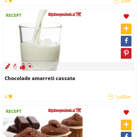
4
20m
RECEPT
Chocolade amarreti cassata
4
1u40m
RECEPT