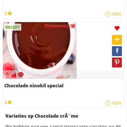
4
40m
RECEPT
Chocolade ninokil special
4
40m
Variaties op Chocolade crÃ¨me
We hebben nog een aantal interssante variaties op dit