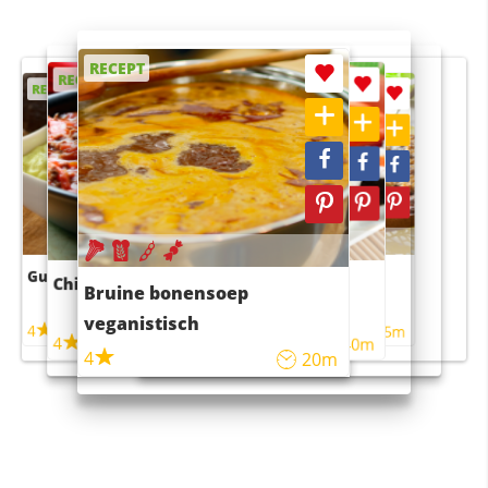
RECEPT
RECEPT
RECEPT
RECEPT
RECEPT
Guacamole
Pruimentaart met kaneel
Chili con carne
Sushi rijstsalade
Bruine bonensoep
maaltijdsalade
veganistisch
4
4
5m
55m
4
4
45m
40m
4
20m