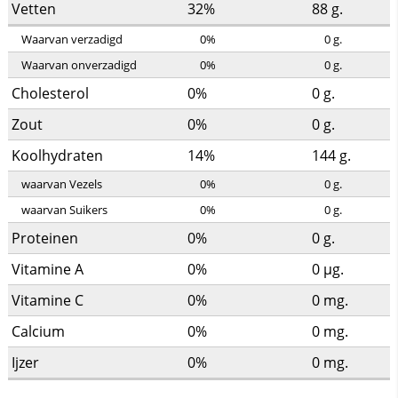
Vetten
32%
88
g.
Waarvan verzadigd
0%
0
g.
Waarvan onverzadigd
0%
0
g.
Cholesterol
0%
0
g.
Zout
0%
0
g.
Koolhydraten
14%
144
g.
waarvan Vezels
0%
0
g.
waarvan Suikers
0%
0
g.
Proteinen
0%
0
g.
Vitamine A
0%
0
µg.
Vitamine C
0%
0
mg.
Calcium
0%
0
mg.
Ijzer
0%
0
mg.