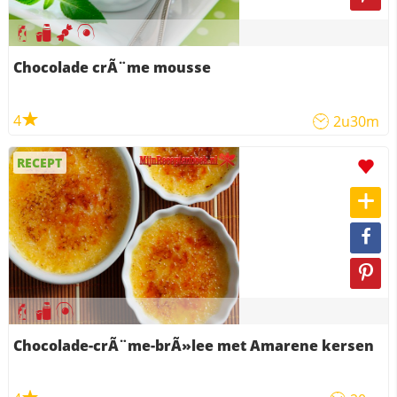
Chocolade crÃ¨me mousse
4
2u30m
RECEPT
Chocolade-crÃ¨me-brÃ»lee met Amarene kersen