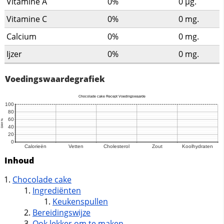
Vitamine A
0%
0
µg.
Vitamine C
0%
0
mg.
Calcium
0%
0
mg.
Ijzer
0%
0
mg.
Voedingswaardegrafiek
Inhoud
Chocolade cake
Ingrediënten
Keukenspullen
Bereidingswijze
Ook lekker om te maken