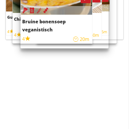
Guacamole
Pruimentaart met kaneel
Chili con carne
Sushi rijstsalade
Bruine bonensoep
maaltijdsalade
veganistisch
4
4
5m
55m
4
4
45m
40m
4
20m