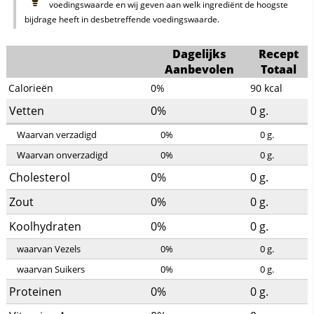
voedingswaarde en wij geven aan welk ingrediënt de hoogste
bijdrage heeft in desbetreffende voedingswaarde.
Dagelijks
Recept
Aanbevolen
Totaal
Calorieën
0%
90
kcal
Vetten
0%
0
g.
Waarvan verzadigd
0%
0
g.
Waarvan onverzadigd
0%
0
g.
Cholesterol
0%
0
g.
Zout
0%
0
g.
Koolhydraten
0%
0
g.
waarvan Vezels
0%
0
g.
waarvan Suikers
0%
0
g.
Proteinen
0%
0
g.