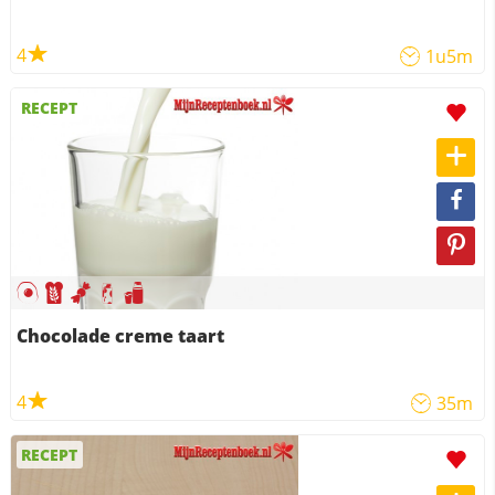
4
1u5m
RECEPT
Chocolade creme taart
4
35m
RECEPT