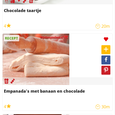
Chocolade taartje
4
20m
RECEPT
Empanada's met banaan en chocolade
4
30m