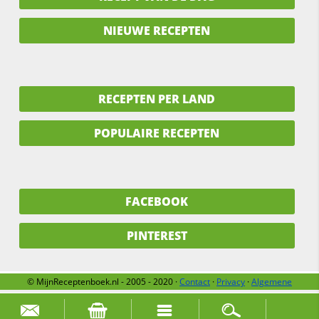
NIEUWE RECEPTEN
RECEPTEN PER LAND
POPULAIRE RECEPTEN
FACEBOOK
PINTEREST
© MijnReceptenboek.nl - 2005 - 2020 ·
Contact
·
Privacy
·
Algemene
voorwaarden
·
Support
·
Over ons
Zoek naar: