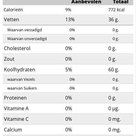
Aanbevolen
Totaal
Calorieën
9%
772
kcal
Vetten
13%
36
g.
Waarvan verzadigd
0%
0
g.
Waarvan onverzadigd
0%
0
g.
Cholesterol
0%
0
g.
Zout
0%
0
g.
Koolhydraten
5%
60
g.
waarvan Vezels
0%
0
g.
waarvan Suikers
0%
0
g.
Proteinen
0%
0
g.
Vitamine A
0%
0
µg.
Vitamine C
0%
0
mg.
Calcium
0%
0
mg.