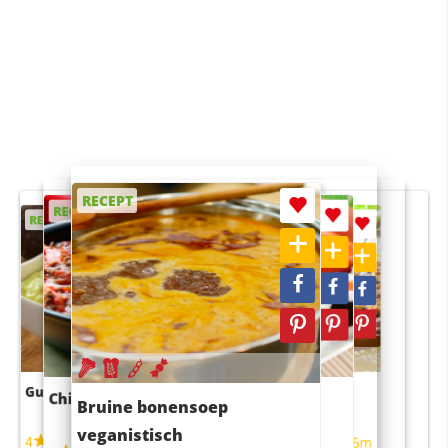
RECEPT
RECEPT
RECEPT
RECEPT
RECEPT
Guacamole
Pruimentaart met kaneel
Chili con carne
Sushi rijstsalade
Bruine bonensoep
maaltijdsalade
veganistisch
4
4
5m
55m