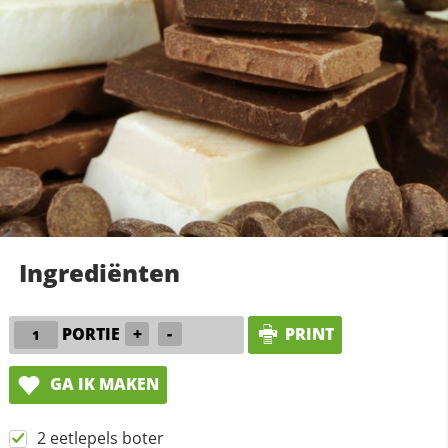
Ingrediënten
PORTIE
+
-
PRINT
GA IK MAKEN
2 eetlepels boter