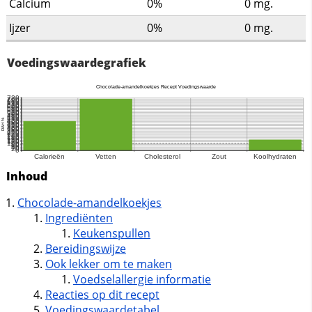
Calcium
0%
0
mg.
Ijzer
0%
0
mg.
Voedingswaardegrafiek
Inhoud
Chocolade-amandelkoekjes
Ingrediënten
Keukenspullen
Bereidingswijze
Ook lekker om te maken
Voedselallergie informatie
Reacties op dit recept
Voedingswaardetabel