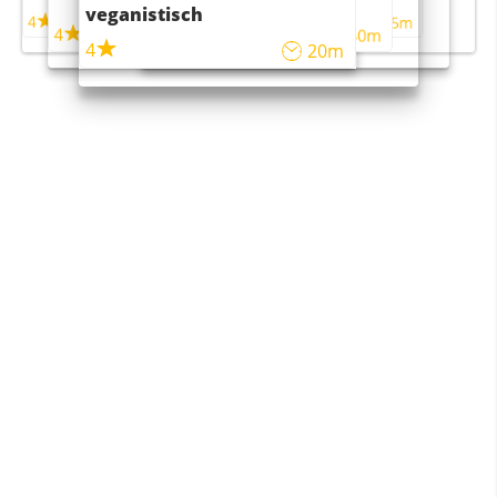
maaltijdsalade
veganistisch
4
4
5m
55m
4
4
45m
40m
4
20m