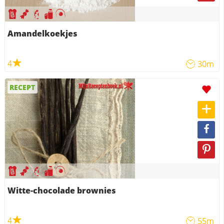
Amandelkoekjes
4
30m
RECEPT
Witte-chocolade brownies
4
55m