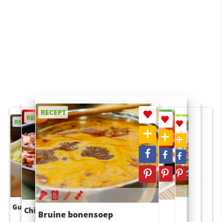
RECEPT
RECEPT
RECEPT
RECEPT
RECEPT
Guacamole
Pruimentaart met kaneel
Chili con carne
Sushi rijstsalade
Bruine bonensoep