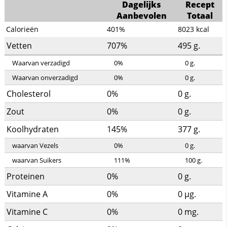
Dagelijks
Recept
Aanbevolen
Totaal
Calorieën
401%
8023
kcal
Vetten
707%
495
g.
Waarvan verzadigd
0%
0
g.
Waarvan onverzadigd
0%
0
g.
Cholesterol
0%
0
g.
Zout
0%
0
g.
Koolhydraten
145%
377
g.
waarvan Vezels
0%
0
g.
waarvan Suikers
111%
100
g.
Proteinen
0%
0
g.
Vitamine A
0%
0
µg.
Vitamine C
0%
0
mg.