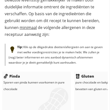
bewuste levensstijl gemakkelijker te maken door
duidelijke informatie omtrent de ingrediënten te
verschaffen. Op basis van de ingredieënten die
gebruikt worden om dit recept te kunnen bereiden,
kunnen
minimaal
de volgende allergenen in deze
receptuur aanwezig zijn:
Tip:
Klik op de dikgedrukte dieëten/allergieën om aan te geven
met welke voedingsrestricties je te maken hebt. We zullen je
(nog) beter informeren en ons aanbod dynamisch afstemmen
waardoor je je dieët gemakkelijk kunt aanhouden.
Pinda
Gluten
Sporen van pinda kunnen voorkomen in
pure
pure chocolade
en
bakpo
chocolade
bevatten van gluten en
Al