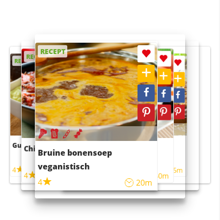
RECEPT
RECEPT
RECEPT
RECEPT
RECEPT
Guacamole
Pruimentaart met kaneel
Chili con carne
Sushi rijstsalade
Bruine bonensoep
maaltijdsalade
veganistisch
4
4
5m
55m
4
4
45m
40m
4
20m