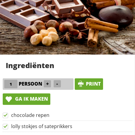
Ingrediënten
PERSOON
+
-
PRINT
GA IK MAKEN
chocolade repen
lolly stokjes of sateprikkers