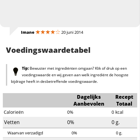
Imane
20 juni 2014
Voedingswaardetabel
Tip:
Bewuster met ingrediënten omgaan? Klik of druk op een
voedingswaarde en wij geven aan welk ingrediënt de hoogste
bijdrage heeft in desbetreffende voedingswaarde.
Dagelijks
Recept
Aanbevolen
Totaal
Calorieën
0%
0
kcal
Vetten
0%
0
g.
Waarvan verzadigd
0%
0
g.