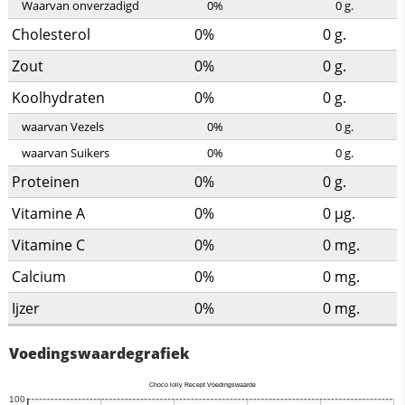
Waarvan onverzadigd
0%
0
g.
Cholesterol
0%
0
g.
Zout
0%
0
g.
Koolhydraten
0%
0
g.
waarvan Vezels
0%
0
g.
waarvan Suikers
0%
0
g.
Proteinen
0%
0
g.
Vitamine A
0%
0
µg.
Vitamine C
0%
0
mg.
Calcium
0%
0
mg.
Ijzer
0%
0
mg.
Voedingswaardegrafiek